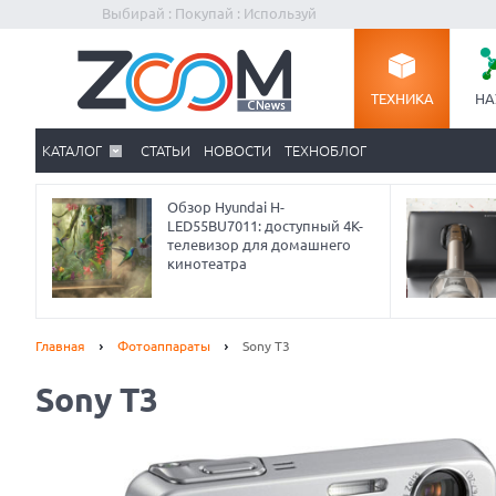
Выбирай : Покупай : Используй
ТЕХНИКА
НА
КАТАЛОГ
СТАТЬИ
НОВОСТИ
ТЕХНОБЛОГ
Обзор Hyundai H-
LED55BU7011: доступный 4K-
телевизор для домашнего
кинотеатра
Главная
Фотоаппараты
Sony T3
Sony T3