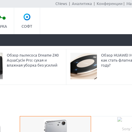
CNews
|
Аналитика
|
Конференции
|
Ма
УКА
СОФТ
Обзор пылесоса Dreame Z40
Обзор HUAWEI Ma
AquaCycle Pro: сухая и
как стать флагм
влажная уборка без усилий
году?