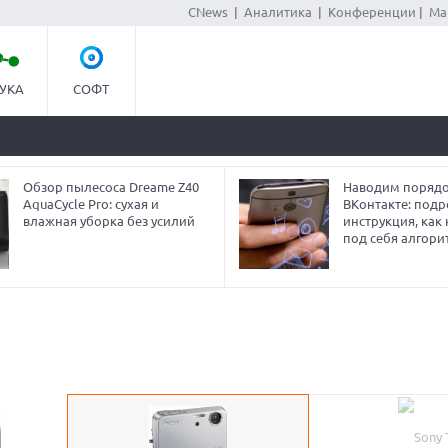
CNews
|
Аналитика
|
Конференции
|
Ма
УКА
СОФТ
Обзор пылесоса Dreame Z40
Наводим порядо
AquaCycle Pro: сухая и
ВКонтакте: под
влажная уборка без усилий
инструкция, как
под себя алгори