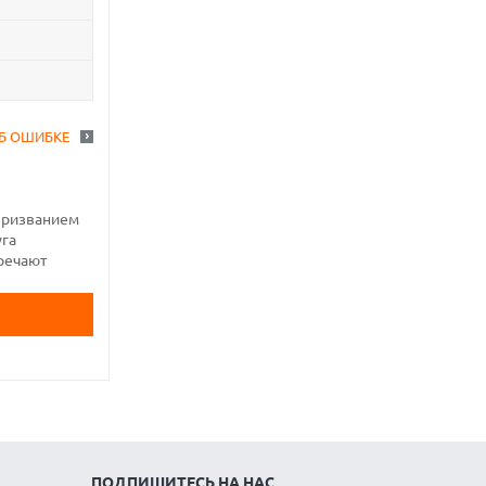
Б ОШИБКЕ
 призванием
уга
тречают
ПОДПИШИТЕСЬ НА НАС