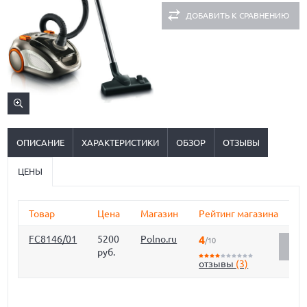
ДОБАВИТЬ К СРАВНЕНИЮ
ОПИСАНИЕ
ХАРАКТЕРИСТИКИ
ОБЗОР
ОТЗЫВЫ
ЦЕНЫ
Товар
Цена
Магазин
Рейтинг магазина
FC8146/01
5200
Polno.ru
4
/10
ОЦЕ
руб.
отзывы
(3)