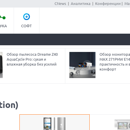
CNews
|
Аналитика
|
Конференции
|
Ма
УКА
СОФТ
Обзор пылесоса Dreame Z40
Обзор монитора
AquaCycle Pro: сухая и
MAX 271PHW E14
влажная уборка без усилий
практичность и 
комфорт
tion)