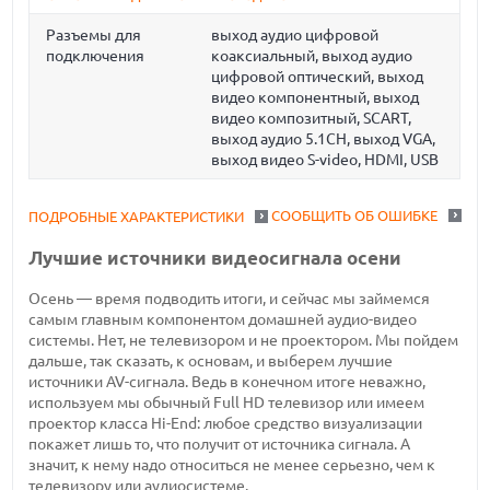
Разъемы для
выход аудио цифровой
подключения
коаксиальный, выход аудио
цифровой оптический, выход
видео компонентный, выход
видео композитный, SCART,
выход аудио 5.1CH, выход VGA,
выход видео S-video, HDMI, USB
СООБЩИТЬ ОБ ОШИБКЕ
ПОДРОБНЫЕ ХАРАКТЕРИСТИКИ
Лучшие источники видеосигнала осени
Осень — время подводить итоги, и сейчас мы займемся
самым главным компонентом домашней аудио-видео
системы. Нет, не телевизором и не проектором. Мы пойдем
дальше, так сказать, к основам, и выберем лучшие
источники AV-сигнала. Ведь в конечном итоге неважно,
используем мы обычный Full HD телевизор или имеем
проектор класса Hi-End: любое средство визуализации
покажет лишь то, что получит от источника сигнала. А
значит, к нему надо относиться не менее серьезно, чем к
телевизору или аудиосистеме.