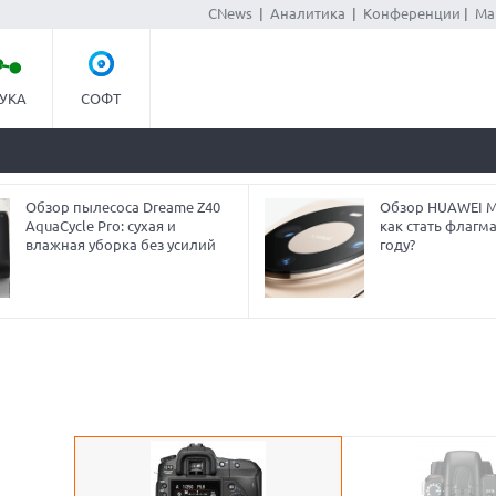
CNews
|
Аналитика
|
Конференции
|
Ма
УКА
СОФТ
Обзор пылесоса Dreame Z40
Обзор HUAWEI Ma
AquaCycle Pro: сухая и
как стать флагм
влажная уборка без усилий
году?