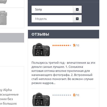
Sony
Модель
ОТЗЫВЫ
9
/10
Пользуюсь третий год - впечатления за эти
деньги самые лучшие. 1. Сонькина
китовая оптика вполне приличная для
начинающего фотографа. 2. Встроенный
стаб неплохо помогает. Во всяком случае
резких кадров...
y Alpha
 насыщенные
0
/10
ении без
ри больших