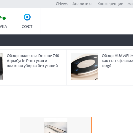
CNews
|
Аналитика
|
Конференции
|
Ма
УКА
СОФТ
Обзор пылесоса Dreame Z40
Обзор HUAWEI Ma
AquaCycle Pro: сухая и
как стать флагм
влажная уборка без усилий
году?