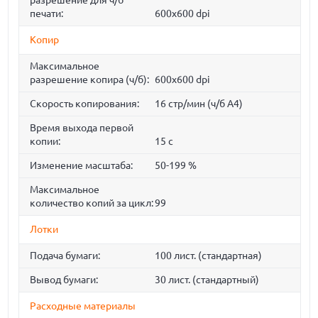
разрешение для ч/б
печати:
600x600 dpi
Копир
Максимальное
разрешение копира (ч/б):
600x600 dpi
Скорость копирования:
16 стр/мин (ч/б А4)
Время выхода первой
копии:
15 с
Изменение масштаба:
50-199 %
Максимальное
количество копий за цикл:
99
Лотки
Подача бумаги:
100 лист. (стандартная)
Вывод бумаги:
30 лист. (стандартный)
Расходные материалы