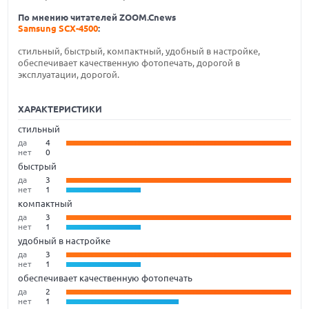
По мнению читателей ZOOM.Cnews
Samsung SCX-4500
:
стильный, быстрый, компактный, удобный в настройке,
обеспечивает качественную фотопечать, дорогой в
эксплуатации, дорогой.
ХАРАКТЕРИСТИКИ
стильный
да
4
нет
0
быстрый
да
3
нет
1
компактный
да
3
нет
1
удобный в настройке
да
3
нет
1
обеспечивает качественную фотопечать
да
2
нет
1