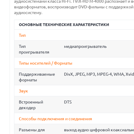
аудиосистемами класса Hi-Fi. TViX-HD M-4000 распознает и
видеоформатов, воспроизводит DVD-фильмы с поддержкой 
аудиосистему.
ОСНОВНЫЕ ТЕХНИЧЕСКИЕ ХАРАКТЕРИСТИКИ
Тип
Тип
медиапроигрыватель
проигрывателя
Типы носителей / Форматы
Поддерживаемые
DivX, JPEG, MP3, MPEG-4, WMA, Xvid
форматы
Звук
Встроенный
DTS
декодер
Способы подключения и соединения
Разъемы для
выход аудио цифровой коаксиальн