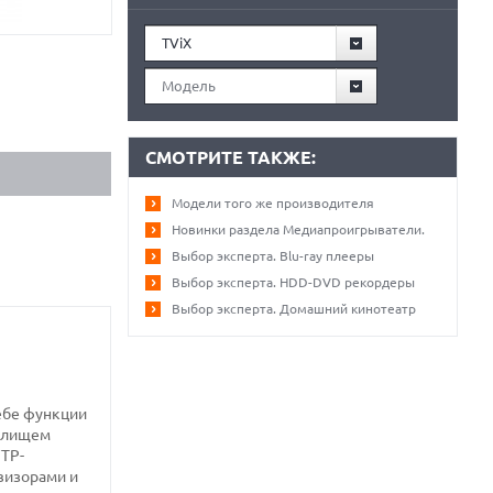
TViX
Модель
СМОТРИТЕ ТАКЖЕ:
Модели того же производителя
Новинки раздела Медиапроигрыватели.
Выбор эксперта. Blu-ray плееры
Выбор эксперта. HDD-DVD рекордеры
Выбор эксперта. Домашний кинотеатр
себе функции
нилищем
FTP-
визорами и