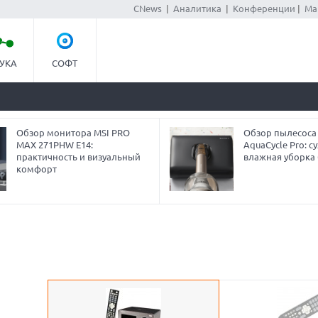
CNews
|
Аналитика
|
Конференции
|
Ма
УКА
СОФТ
Обзор монитора MSI PRO
Обзор пылесоса
MAX 271PHW E14:
AquaCycle Pro: су
практичность и визуальный
влажная уборка 
комфорт