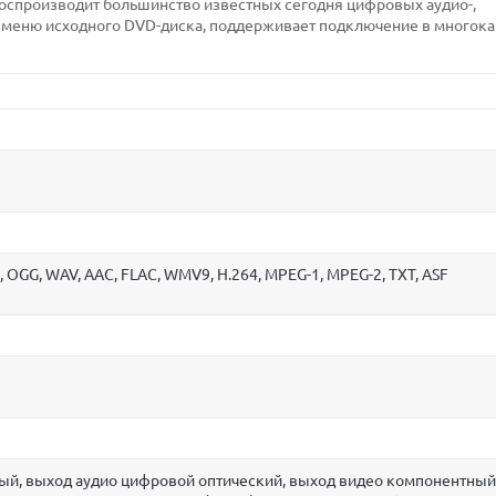
 воспроизводит большинство известных сегодня цифровых аудио-,
меню исходного DVD-диска, поддерживает подключение в многок
, OGG, WAV, AAC, FLAC, WMV9, H.264, MPEG-1, MPEG-2, TXT, ASF
ый, выход аудио цифровой оптический, выход видео компонентный