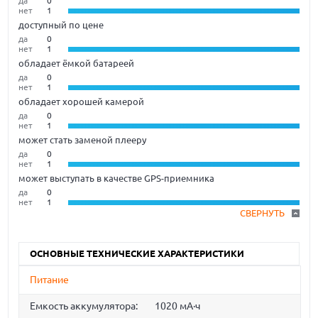
да
0
нет
1
доступный по цене
да
0
нет
1
обладает ёмкой батареей
да
0
нет
1
обладает хорошей камерой
да
0
нет
1
может стать заменой плееру
да
0
нет
1
может выступать в качестве GPS-приемника
да
0
нет
1
СВЕРНУТЬ
ОСНОВНЫЕ ТЕХНИЧЕСКИЕ ХАРАКТЕРИСТИКИ
Питание
Емкость аккумулятора:
1020 мА·ч