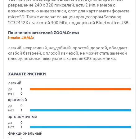
разрешение 240 х 320 пикселей, есть 2-Мп. камера с
возможностью видеозаписи, слот для карт памяти формата
microSD. Также аппарат оснащен процессором Samsung
SC32442X с частотой 300 МГц, поддержкой Bluetooth и USB.
По мнению читателей ZOOM.Cnews
I-mate JAMA
:
легкий, некрасивый, неудобный, простой, дорогой, обладает
слабой батареей, с плохой камерой, не может стать заменой
плееру, не может выступать в качестве GPS-приемника.
ХАРАКТЕРИСТИКИ
легкий
да
1
нет
0
красивый
да
0
нет
1
эргономичный
да
0
нет
1
функциональный