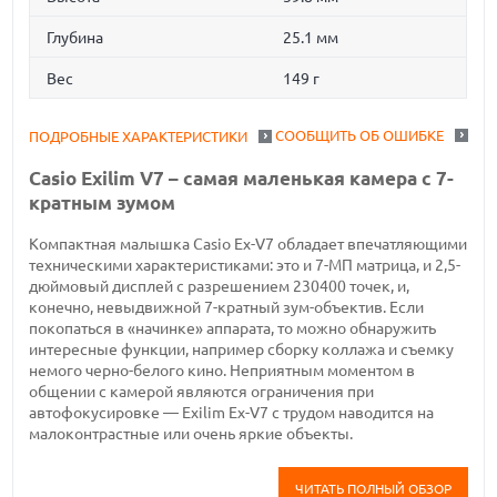
Глубина
25.1 мм
Вес
149 г
СООБЩИТЬ ОБ ОШИБКЕ
ПОДРОБНЫЕ ХАРАКТЕРИСТИКИ
Casio Exilim V7 – самая маленькая камера с 7-
кратным зумом
Компактная малышка Casio Ex-V7 обладает впечатляющими
техническими характеристиками: это и 7-МП матрица, и 2,5-
дюймовый дисплей с разрешением 230400 точек, и,
конечно, невыдвижной 7-кратный зум-объектив. Если
покопаться в «начинке» аппарата, то можно обнаружить
интересные функции, например сборку коллажа и съемку
немого черно-белого кино. Неприятным моментом в
общении с камерой являются ограничения при
автофокусировке — Exilim Ex-V7 с трудом наводится на
малоконтрастные или очень яркие объекты.
ЧИТАТЬ ПОЛНЫЙ ОБЗОР