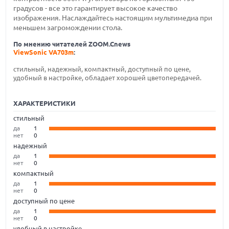
градусов - все это гарантирует высокое качество
изображения. Наслаждайтесь настоящим мультимедиа при
меньшем загромождении стола.
По мнению читателей ZOOM.Cnews
ViewSonic VA703m
:
стильный, надежный, компактный, доступный по цене,
удобный в настройке, обладает хорошей цветопередачей.
ХАРАКТЕРИСТИКИ
стильный
да
1
нет
0
надежный
да
1
нет
0
компактный
да
1
нет
0
доступный по цене
да
1
нет
0
удобный в настройке