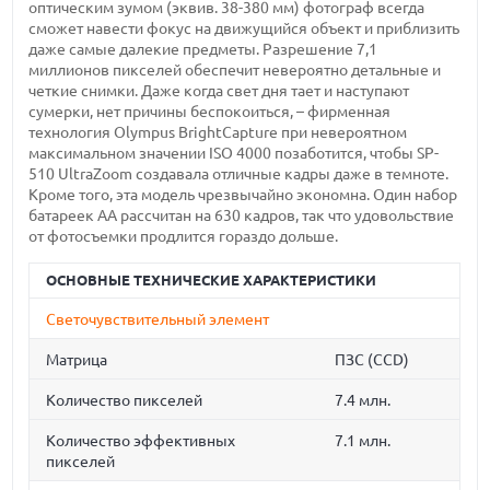
оптическим зумом (эквив. 38-380 мм) фотограф всегда
сможет навести фокус на движущийся объект и приблизить
даже самые далекие предметы. Разрешение 7,1
миллионов пикселей обеспечит невероятно детальные и
четкие снимки. Даже когда свет дня тает и наступают
сумерки, нет причины беспокоиться, – фирменная
технология Olympus BrightCapture при невероятном
максимальном значении ISO 4000 позаботится, чтобы SP-
510 UltraZoom создавала отличные кадры даже в темноте.
Кроме того, эта модель чрезвычайно экономна. Один набор
батареек AA рассчитан на 630 кадров, так что удовольствие
от фотосъемки продлится гораздо дольше.
ОСНОВНЫЕ ТЕХНИЧЕСКИЕ ХАРАКТЕРИСТИКИ
Светочувствительный элемент
Матрица
ПЗС (CCD)
Количество пикселей
7.4 млн.
Количество эффективных
7.1 млн.
пикселей