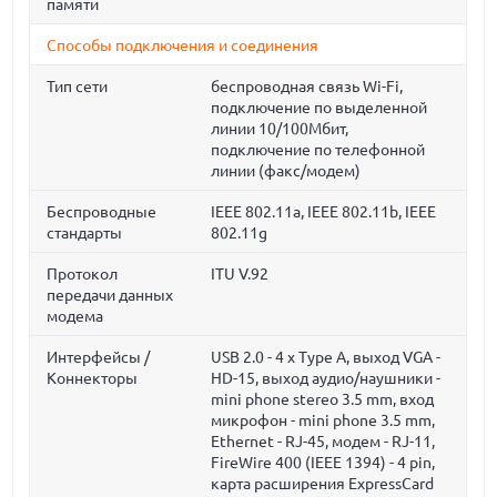
памяти
Способы подключения и соединения
Тип сети
беспроводная связь Wi-Fi,
подключение по выделенной
линии 10/100Мбит,
подключение по телефонной
линии (факс/модем)
Беспроводные
IEEE 802.11a, IEEE 802.11b, IEEE
стандарты
802.11g
Протокол
ITU V.92
передачи данных
модема
Интерфейсы /
USB 2.0 - 4 x Type A, выход VGA -
Коннекторы
HD-15, выход аудио/наушники -
mini phone stereo 3.5 mm, вход
микрофон - mini phone 3.5 mm,
Ethernet - RJ-45, модем - RJ-11,
FireWire 400 (IEEE 1394) - 4 pin,
карта расширения ExpressCard