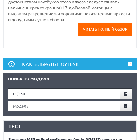
достоинством ноутбуков этого класса следует считать
наличие широкоэкранной 17-дюймовой матрицы с
высоким разрешением и хорошими показателями яркости
и допустимых углов обзора.
ЧИТАТЬ ПОЛНЫЙ ОБЗОР
КАК ВЫБРАТЬ НОУТБУК
ПОИСК ПО МОДЕЛИ
Fujitsu
Модель
ТЕСТ
Samsung M50 vs Fujitsu-Siemens Amilo M3438G: чей титан