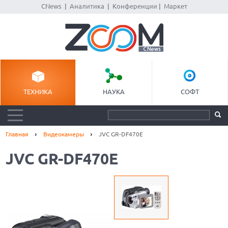
CNews
|
Аналитика
|
Конференции
|
Маркет
ТЕХНИКА
НАУКА
СОФТ
Главная
Видеокамеры
JVC GR-DF470E
JVC GR-DF470E