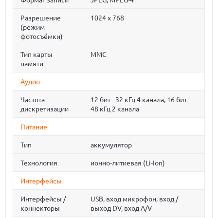
Формат записи
JPEG, MPEG-4
Разрешение
1024 x 768
(режим
фотосъёмки)
Тип карты
MMC
памяти
Аудио
Частота
12 бит - 32 кГц 4 канала, 16 бит -
дискретизации
48 кГц 2 канала
Питание
Тип
аккумулятор
Технология
ионно-литиевая (Li-Ion)
Интерфейсы
Интерфейсы /
USB, вход микрофон, вход /
коннекторы
выход DV, вход A/V