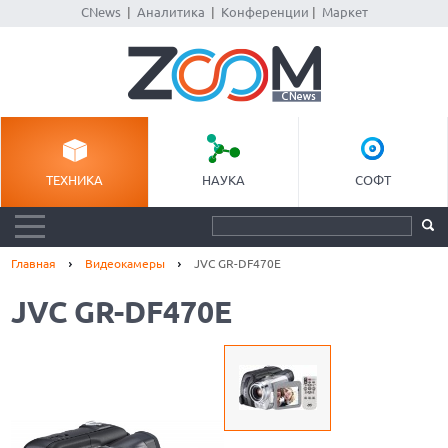
CNews
|
Аналитика
|
Конференции
|
Маркет
ТЕХНИКА
НАУКА
СОФТ
Главная
Видеокамеры
JVC GR-DF470E
JVC GR-DF470E