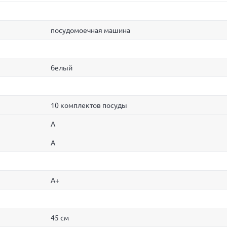
посудомоечная машина
белый
10 комплектов посуды
A
A
A+
45 см