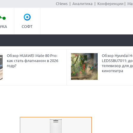
CNews
|
Аналитика
|
Конференции
|
Ма
УКА
СОФТ
Обзор HUAWEI Mate 80 Pro:
Обзор Hyundai H
как стать флагманом в 2026
LED55BU7011: до
году?
телевизор для 
кинотеатра