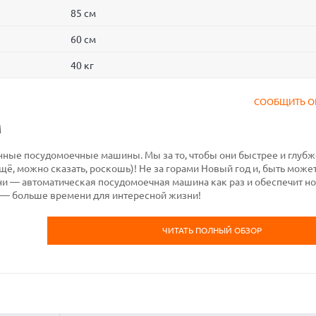
85 см
60 см
40 кг
СООБЩИТЬ О
M
нные посудомоечные машины. Мы за то, чтобы они быстрее и глуб
щё, можно сказать, роскошь)! Не за горами Новый год и, быть може
ни — автоматическая посудомоечная машина как раз и обеспечит н
 — больше времени для интересной жизни!
ЧИТАТЬ ПОЛНЫЙ ОБЗОР