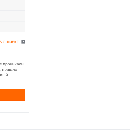
Б ОШИБКЕ
же проникали
т, пришло
овый