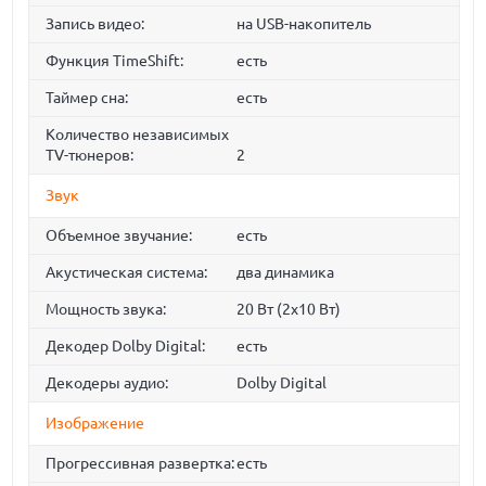
Запись видео:
на USB-накопитель
Функция TimeShift:
есть
Таймер сна:
есть
Количество независимых
TV-тюнеров:
2
Звук
Объемное звучание:
есть
Акустическая система:
два динамика
Мощность звука:
20 Вт (2х10 Вт)
Декодер Dolby Digital:
есть
Декодеры аудио:
Dolby Digital
Изображение
Прогрессивная развертка:
есть