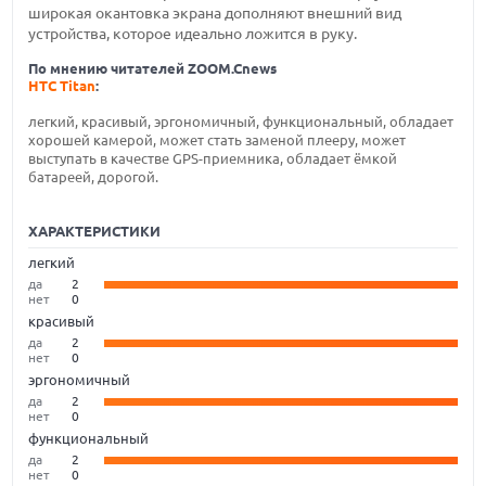
широкая окантовка экрана дополняют внешний вид
устройства, которое идеально ложится в руку.
По мнению читателей ZOOM.Cnews
HTC Titan
:
легкий, красивый, эргономичный, функциональный, обладает
хорошей камерой, может стать заменой плееру, может
выступать в качестве GPS-приемника, обладает ёмкой
батареей, дорогой.
ХАРАКТЕРИСТИКИ
легкий
да
2
нет
0
красивый
да
2
нет
0
эргономичный
да
2
нет
0
функциональный
да
2
нет
0