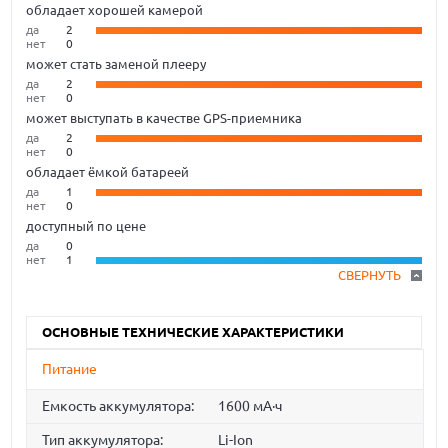
обладает хорошей камерой
да
2
нет
0
может стать заменой плееру
да
2
нет
0
может выступать в качестве GPS-приемника
да
2
нет
0
обладает ёмкой батареей
да
1
нет
0
доступный по цене
да
0
нет
1
СВЕРНУТЬ
ОСНОВНЫЕ ТЕХНИЧЕСКИЕ ХАРАКТЕРИСТИКИ
Питание
Емкость аккумулятора:
1600 мА·ч
Тип аккумулятора:
Li-Ion