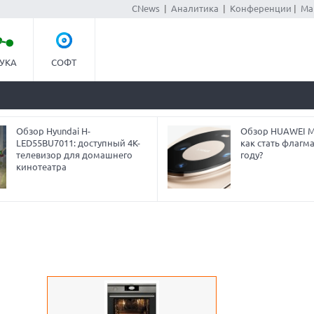
CNews
|
Аналитика
|
Конференции
|
Ма
УКА
СОФТ
Обзор Hyundai H-
Обзор HUAWEI Ma
LED55BU7011: доступный 4K-
как стать флагм
телевизор для домашнего
году?
кинотеатра