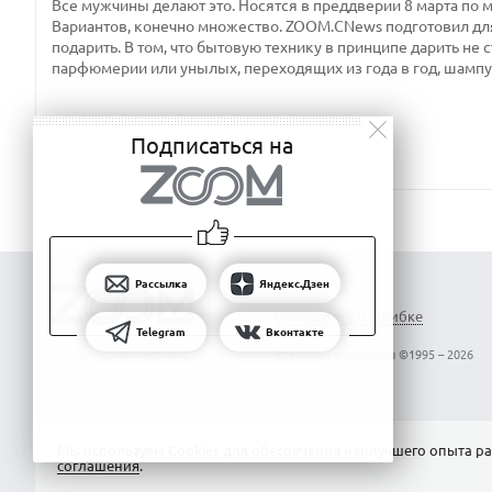
Все мужчины делают это. Носятся в преддверии 8 марта по м
Вариантов, конечно множество. ZOOM.CNews подготовил для
подарить. В том, что бытовую технику в принципе дарить не
парфюмерии или унылых, переходящих из года в год, шампу
Подписаться на
Рассылка
Яндекс.Дзен
Сообщить об ошибке
Telegram
Вконтакте
Все права защищены ©1995 – 2026
Об издании
Реклама
Вакансии
Контакты
Мы используем Сookies для обеспечения наилучшего опыта ра
соглашения
.