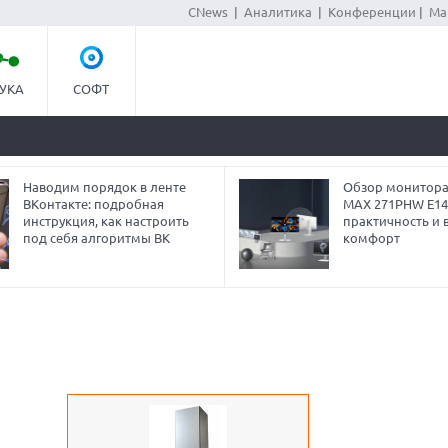
CNews
|
Аналитика
|
Конференции
|
Ма
УКА
СОФТ
Наводим порядок в ленте
Обзор монитора
ВКонтакте: подробная
MAX 271PHW E14
инструкция, как настроить
практичность и 
под себя алгоритмы ВК
комфорт