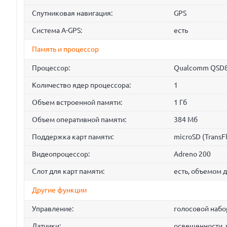
Спутниковая навигация:
GPS
Cистема A-GPS:
есть
Память и процессор
Процессор:
Qualcomm QSD8
Количество ядер процессора:
1
Объем встроенной памяти:
1 Гб
Объем оперативной памяти:
384 Мб
Поддержка карт памяти:
microSD (TransF
Видеопроцессор:
Adreno 200
Слот для карт памяти:
есть, объемом д
Другие функции
Управление:
голосовой набо
Датчики:
освещенности, 