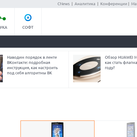
CNews
|
Аналитика
|
Конференции
|
Ма
УКА
СОФТ
Наводим порядок в ленте
Обзор HUAWEI Ma
ВКонтакте: подробная
как стать флагм
инструкция, как настроить
году?
под себя алгоритмы ВК