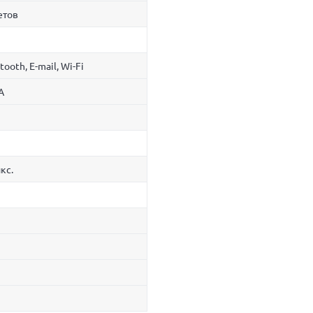
етов
tooth, E-mail, Wi-Fi
A
икс.