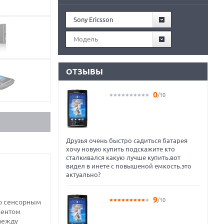
Sony Ericsson
Модель
ОТЗЫВЫ
0
/10
Друзья очень быстро садиться батарея
хочу новую купить подскажите кто
сталкивался какую лучше купить.вот
видел в инете с повышеной емкость.это
актуально?
9
/10
но сенсорным
ментом
между