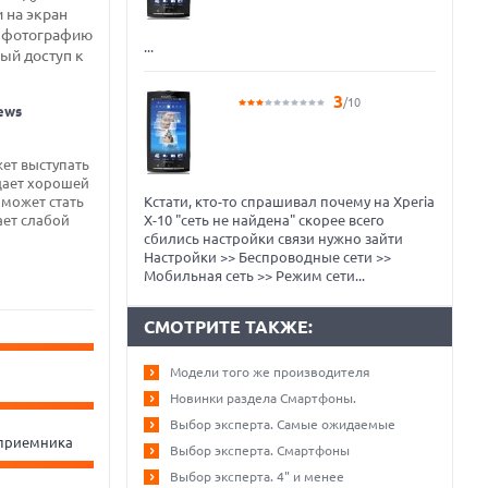
 на экран
а фотографию
...
ый доступ к
3
/10
ews
ет выступать
дает хорошей
Кстати, кто-то спрашивал почему на Xperia
 может стать
X-10 "сеть не найдена" скорее всего
ает слабой
сбились настройки связи нужно зайти
Настройки >> Беспроводные сети >>
Мобильная сеть >> Режим сети...
СМОТРИТЕ ТАКЖЕ:
Модели того же производителя
Новинки раздела Смартфоны.
Выбор эксперта. Самые ожидаемые
-приемника
Выбор эксперта. Смартфоны
Выбор эксперта. 4" и менее