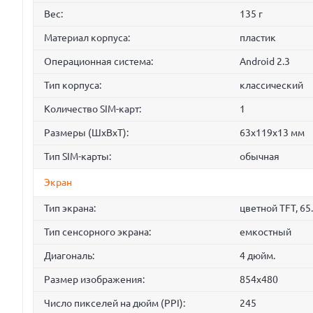
Вес:
135 г
Материал корпуса:
пластик
Операционная система:
Android 2.3
Тип корпуса:
классический
Количество SIM-карт:
1
Размеры (ШxВxТ):
63x119x13 мм
Тип SIM-карты:
обычная
Экран
Тип экрана:
цветной TFT, 65
Тип сенсорного экрана:
емкостный
Диагональ:
4 дюйм.
Размер изображения:
854x480
Число пикселей на дюйм (PPI):
245