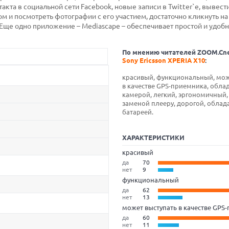
кта в социальной сети Facebook, новые записи в Twitter`е, вывести
м и посмотреть фотографии с его участием, достаточно кликнуть н
 Еще одно приложение – Mediascape – обеспечивает простой и удобн
По мнению читателей ZOOM.Cn
Sony Ericsson XPERIA X10
:
красивый, функциональный, мож
в качестве GPS-приемника, обла
камерой, легкий, эргономичный,
заменой плееру, дорогой, облад
батареей.
ХАРАКТЕРИСТИКИ
красивый
да
70
нет
9
функциональный
да
62
нет
13
может выступать в качестве GPS
да
60
нет
11