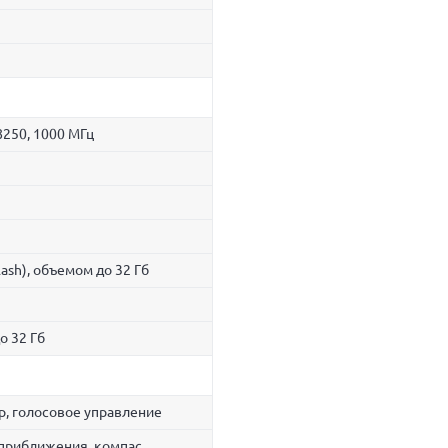
250, 1000 МГц
lash), объемом до 32 Гб
о 32 Гб
р, голосовое управление
приближения, компас