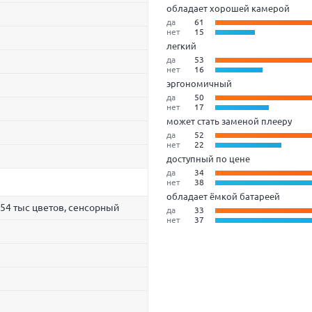
обладает хорошей камерой
да
61
нет
15
легкий
да
53
нет
16
эргономичный
да
50
нет
17
может стать заменой плееру
да
52
нет
22
доступный по цене
да
34
нет
38
обладает ёмкой батареей
.54 тыс цветов, сенсорный
да
33
нет
37