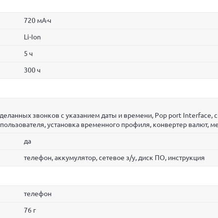
720 мА·ч
Li-Ion
5 ч
300 ч
деланных звонков с указанием даты и времени, Pop port Interface,
 пользователя, установка временного профиля, конвертер валют, ме
да
телефон, аккумулятор, сетевое з/у, диск ПО, инструкция
телефон
76 г