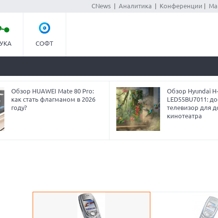
CNews
|
Аналитика
|
Конференции
|
Ма
УКА
СОФТ
Обзор HUAWEI Mate 80 Pro:
Обзор Hyundai H
как стать флагманом в 2026
LED55BU7011: до
году?
телевизор для 
кинотеатра