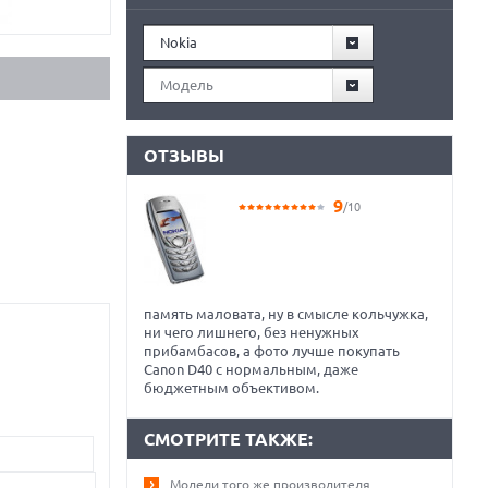
Nokia
Модель
ОТЗЫВЫ
9
/10
память маловата, ну в смысле кольчужка,
ни чего лишнего, без ненужных
прибамбасов, а фото лучше покупать
Canon D40 c нормальным, даже
бюджетным объективом.
СМОТРИТЕ ТАКЖЕ:
Модели того же производителя