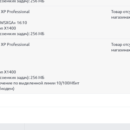
соемких задач):
256 МБ
XP Professional
Товар отс
магазина
 WSXGA+ 16:10
on X1400
соемких задач):
256 МБ
XP Professional
Товар отс
магазина
on X1400
соемких задач):
256 МБ
лючение по выделенной линии 10/100Мбит
/модем)