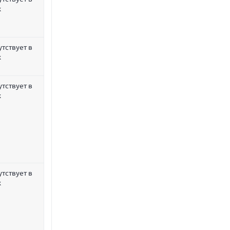
х
утствует в
х
утствует в
х
утствует в
х