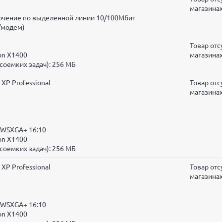
магазина
лючение по выделенной линии 10/100Мбит
/модем)
Товар отс
on X1400
магазина
соемких задач):
256 МБ
XP Professional
Товар отс
магазина
 WSXGA+ 16:10
on X1400
соемких задач):
256 МБ
XP Professional
Товар отс
магазина
 WSXGA+ 16:10
on X1400