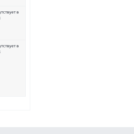
утствует в
х
утствует в
х