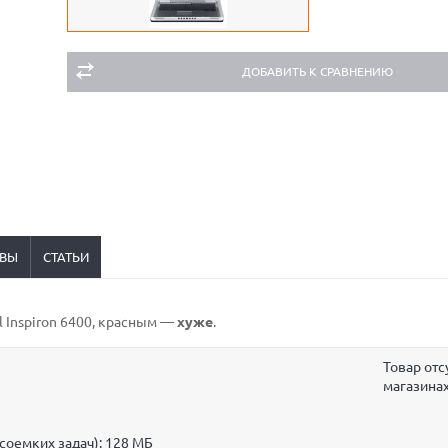
ДОБАВИТЬ К СРАВНЕНИЮ
ВЫ
СТАТЬИ
ll Inspiron 6400,
красным
—
хуже
.
Товар отс
магазина
соемких задач):
128 МБ