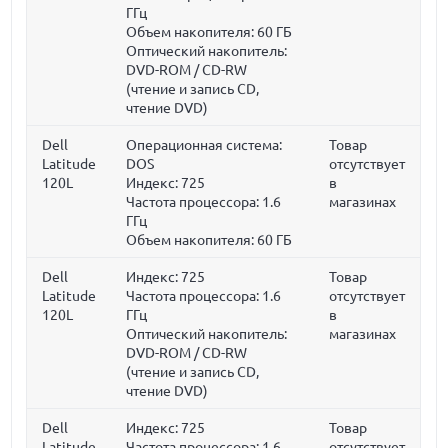
ГГц
Объем накопителя:
60 ГБ
Оптический накопитель:
DVD-ROM / CD-RW
(чтение и запись CD,
чтение DVD)
Dell
Операционная система:
Товар
Latitude
DOS
отсутствует
120L
Индекс: 725
в
Частота процессора:
1.6
магазинах
ГГц
Объем накопителя:
60 ГБ
Dell
Индекс: 725
Товар
Latitude
Частота процессора:
1.6
отсутствует
120L
ГГц
в
Оптический накопитель:
магазинах
DVD-ROM / CD-RW
(чтение и запись CD,
чтение DVD)
Dell
Индекс: 725
Товар
Latitude
Частота процессора:
1.6
отсутствует