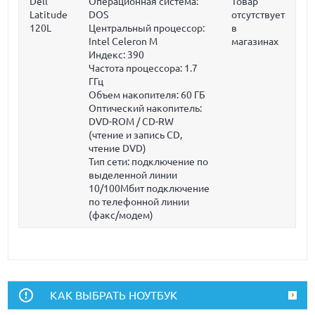
Dell
Операционная система:
Товар
Latitude
DOS
отсутствует
120L
Центральный процессор:
в
Intel Celeron M
магазинах
Индекс: 390
Частота процессора:
1.7
ГГц
Объем накопителя:
60 ГБ
Оптический накопитель:
DVD-ROM / CD-RW
(чтение и запись CD,
чтение DVD)
Тип сети: подключение по
выделенной линии
10/100Мбит подключение
по телефонной линии
(факс/модем)
КАК ВЫБРАТЬ НОУТБУК