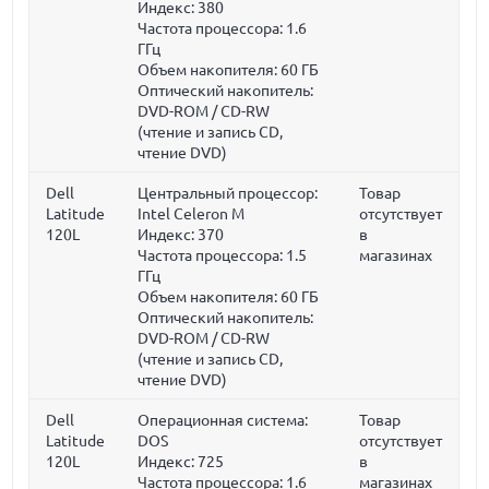
Индекс: 380
Частота процессора:
1.6
ГГц
Объем накопителя:
60 ГБ
Оптический накопитель:
DVD-ROM / CD-RW
(чтение и запись CD,
чтение DVD)
Dell
Центральный процессор:
Товар
Latitude
Intel Celeron M
отсутствует
120L
Индекс: 370
в
Частота процессора:
1.5
магазинах
ГГц
Объем накопителя:
60 ГБ
Оптический накопитель:
DVD-ROM / CD-RW
(чтение и запись CD,
чтение DVD)
Dell
Операционная система:
Товар
Latitude
DOS
отсутствует
120L
Индекс: 725
в
Частота процессора:
1.6
магазинах