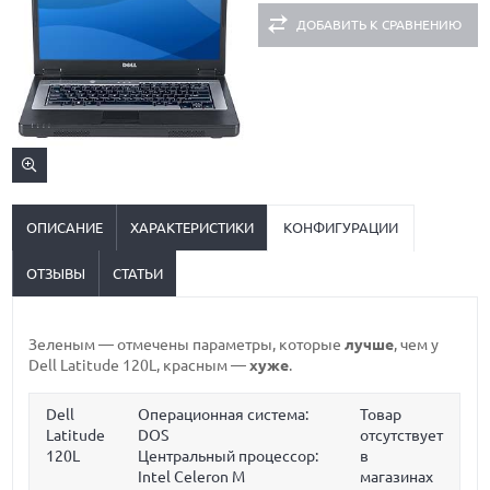
ДОБАВИТЬ К СРАВНЕНИЮ
ОПИСАНИЕ
ХАРАКТЕРИСТИКИ
КОНФИГУРАЦИИ
ОТЗЫВЫ
СТАТЬИ
Зеленым
— отмечены параметры, которые
лучше
, чем у
Dell Latitude 120L,
красным
—
хуже
.
Dell
Операционная система:
Товар
Latitude
DOS
отсутствует
120L
Центральный процессор:
в
Intel Celeron M
магазинах