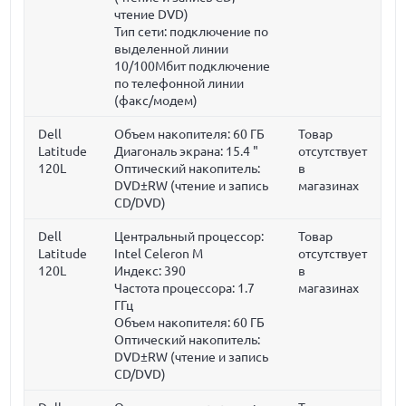
чтение DVD)
Тип сети: подключение по
выделенной линии
10/100Мбит подключение
по телефонной линии
(факс/модем)
Dell
Объем накопителя:
60 ГБ
Товар
Latitude
Диагональ экрана:
15.4 "
отсутствует
120L
Оптический накопитель:
в
DVD±RW (чтение и запись
магазинах
CD/DVD)
Dell
Центральный процессор:
Товар
Latitude
Intel Celeron M
отсутствует
120L
Индекс: 390
в
Частота процессора:
1.7
магазинах
ГГц
Объем накопителя:
60 ГБ
Оптический накопитель:
DVD±RW (чтение и запись
CD/DVD)