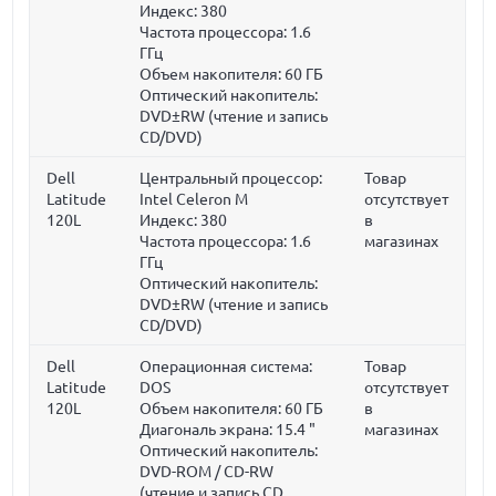
Индекс: 380
Частота процессора:
1.6
ГГц
Объем накопителя:
60 ГБ
Оптический накопитель:
DVD±RW (чтение и запись
CD/DVD)
Dell
Центральный процессор:
Товар
Latitude
Intel Celeron M
отсутствует
120L
Индекс: 380
в
Частота процессора:
1.6
магазинах
ГГц
Оптический накопитель:
DVD±RW (чтение и запись
CD/DVD)
Dell
Операционная система:
Товар
Latitude
DOS
отсутствует
120L
Объем накопителя:
60 ГБ
в
Диагональ экрана:
15.4 "
магазинах
Оптический накопитель:
DVD-ROM / CD-RW
(чтение и запись CD,