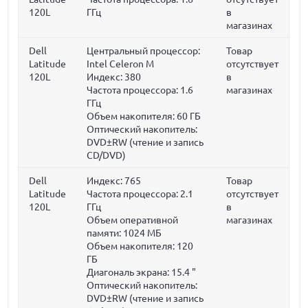
120L
ГГц
в
магазинах
Dell
Центральный процессор:
Товар
Latitude
Intel Celeron M
отсутствует
120L
Индекс: 380
в
Частота процессора:
1.6
магазинах
ГГц
Объем накопителя:
60 ГБ
Оптический накопитель:
DVD±RW (чтение и запись
CD/DVD)
Dell
Индекс: 765
Товар
Latitude
Частота процессора:
2.1
отсутствует
120L
ГГц
в
Объем оперативной
магазинах
памяти:
1024 МБ
Объем накопителя:
120
ГБ
Диагональ экрана:
15.4 "
Оптический накопитель:
DVD±RW (чтение и запись