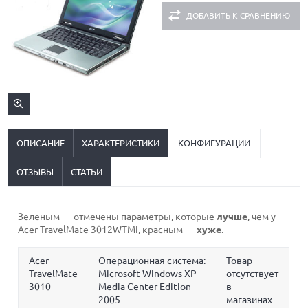
ДОБАВИТЬ К СРАВНЕНИЮ
ОПИСАНИЕ
ХАРАКТЕРИСТИКИ
КОНФИГУРАЦИИ
ОТЗЫВЫ
СТАТЬИ
Зеленым
— отмечены параметры, которые
лучше
, чем у
Acer TravelMate 3012WTMi,
красным
—
хуже
.
Acer
Операционная система:
Товар
TravelMate
Microsoft Windows XP
отсутствует
3010
Media Center Edition
в
2005
магазинах