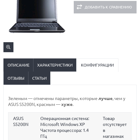
ДОБАВИТЬ К СРАВНЕНИЮ
ОПИСАНИЕ
ХАРАКТЕРИСТИКИ
КОНФИГУРАЦИИ
ОТЗЫВЫ
СТАТЬИ
Зеленым
— отмечены параметры, которые
лучше
, чем у
ASUS S5200N,
красным
—
хуже
.
ASUS
Операционная система:
Товар
S5200N
Microsoft Windows XP
отсутствует
Частота процессора:
1.4
в
ГГц
магазинах