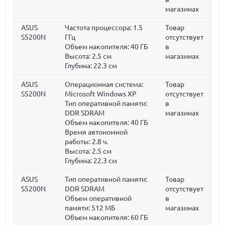
магазинах
ASUS
Частота процессора:
1.5
Товар
S5200N
ГГц
отсутствует
Объем накопителя:
40 ГБ
в
Высота:
2.5 см
магазинах
Глубина:
22.3 см
ASUS
Операционная система:
Товар
S5200N
Microsoft Windows XP
отсутствует
Тип оперативной памяти:
в
DDR SDRAM
магазинах
Объем накопителя:
40 ГБ
Время автономной
работы:
2.8 ч.
Высота:
2.5 см
Глубина:
22.3 см
ASUS
Тип оперативной памяти:
Товар
S5200N
DDR SDRAM
отсутствует
Объем оперативной
в
памяти:
512 МБ
магазинах
Объем накопителя:
60 ГБ