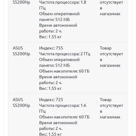
S5200Np
Частота процессора:
1.8
отсутствует
ГГц
в
Объем оперативной
магазинах
памяти:
512 МБ
Время автономной
работы:
2 ч.
Вес:
1.55 кг
ASUS
Индекс: 755
Товар
S5200Np
Частота процессора:
2 ГГц
отсутствует
Объем оперативной
в
памяти:
512 МБ
магазинах
Объем накопителя:
60 ГБ
Время автономной
работы:
2 ч.
Вес:
1.55 кг
ASUS
Индекс: 725
Товар
S5200Np
Частота процессора:
1.6
отсутствует
ГГц
в
Объем накопителя:
60 ГБ
магазинах
Время автономной
работы:
2 ч.
Вес:
1.55 кг