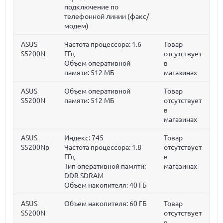
подключение по
телефонной линии (факс/
модем)
ASUS
Частота процессора:
1.6
Товар
S5200N
ГГц
отсутствует
Объем оперативной
в
памяти:
512 МБ
магазинах
ASUS
Объем оперативной
Товар
S5200N
памяти:
512 МБ
отсутствует
в
магазинах
ASUS
Индекс: 745
Товар
S5200Np
Частота процессора:
1.8
отсутствует
ГГц
в
Тип оперативной памяти:
магазинах
DDR SDRAM
Объем накопителя:
40 ГБ
ASUS
Объем накопителя:
60 ГБ
Товар
S5200N
отсутствует
в