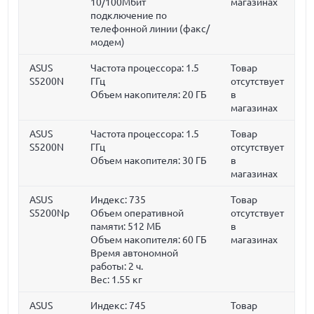
10/100Мбит
магазинах
подключение по
телефонной линии (факс/
модем)
ASUS
Частота процессора:
1.5
Товар
S5200N
ГГц
отсутствует
Объем накопителя:
20 ГБ
в
магазинах
ASUS
Частота процессора:
1.5
Товар
S5200N
ГГц
отсутствует
Объем накопителя:
30 ГБ
в
магазинах
ASUS
Индекс: 735
Товар
S5200Np
Объем оперативной
отсутствует
памяти:
512 МБ
в
Объем накопителя:
60 ГБ
магазинах
Время автономной
работы:
2 ч.
Вес:
1.55 кг
ASUS
Индекс: 745
Товар