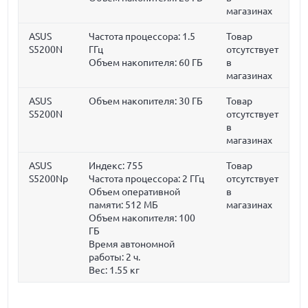
магазинах
ASUS
Частота процессора:
1.5
Товар
S5200N
ГГц
отсутствует
Объем накопителя:
60 ГБ
в
магазинах
ASUS
Объем накопителя:
30 ГБ
Товар
S5200N
отсутствует
в
магазинах
ASUS
Индекс: 755
Товар
S5200Np
Частота процессора:
2 ГГц
отсутствует
Объем оперативной
в
памяти:
512 МБ
магазинах
Объем накопителя:
100
ГБ
Время автономной
работы:
2 ч.
Вес:
1.55 кг