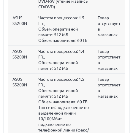
DVD-RW (чтение и запись
CD/DVD)
ASUS
Частота процессора:
1.5
Товар
S5200N
ГГц
отсутствует
Объем оперативной
в
памяти:
512 МБ
магазинах
Объем накопителя:
60 ГБ
ASUS
Частота процессора:
1.4
Товар
S5200N
ГГц
отсутствует
Объем оперативной
в
памяти:
512 МБ
магазинах
ASUS
Частота процессора:
1.5
Товар
S5200N
ГГц
отсутствует
Объем оперативной
в
памяти:
512 МБ
магазинах
Объем накопителя:
60 ГБ
Тип сети: подключение по
выделенной линии
10/100Мбит
подключение по
телефонной линии (факс/