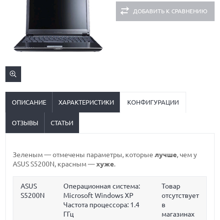
ДОБАВИТЬ К СРАВНЕНИЮ
ОПИСАНИЕ
ХАРАКТЕРИСТИКИ
КОНФИГУРАЦИИ
ОТЗЫВЫ
СТАТЬИ
Зеленым
— отмечены параметры, которые
лучше
, чем у
ASUS S5200N,
красным
—
хуже
.
ASUS
Операционная система:
Товар
S5200N
Microsoft Windows XP
отсутствует
Частота процессора:
1.4
в
ГГц
магазинах