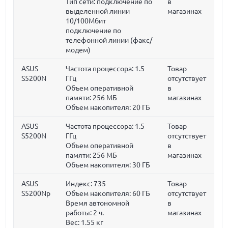
Тип сети: подключение по
в
выделенной линии
магазинах
10/100Мбит
подключение по
телефонной линии (факс/
модем)
ASUS
Частота процессора:
1.5
Товар
S5200N
ГГц
отсутствует
Объем оперативной
в
памяти:
256 МБ
магазинах
Объем накопителя:
20 ГБ
ASUS
Частота процессора:
1.5
Товар
S5200N
ГГц
отсутствует
Объем оперативной
в
памяти:
256 МБ
магазинах
Объем накопителя:
30 ГБ
ASUS
Индекс: 735
Товар
S5200Np
Объем накопителя:
60 ГБ
отсутствует
Время автономной
в
работы:
2 ч.
магазинах
Вес:
1.55 кг