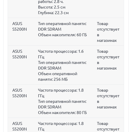
работы:
2.8 ч.
Высота:
2.5 см
Глубина:
22.3 см
ASUS
Тип оперативной памяти:
Товар
S5200N
DDR SDRAM
отсутствует
Объем накопителя:
60 ГБ
в
магазинах
ASUS
Частота процессора:
1.6
Товар
S5200N
ГГц
отсутствует
Тип оперативной памяти:
в
DDR SDRAM
магазинах
Объем оперативной
памяти:
256 МБ
ASUS
Частота процессора:
1.8
Товар
S5200N
ГГц
отсутствует
Тип оперативной памяти:
в
DDR SDRAM
магазинах
Объем накопителя:
80 ГБ
ASUS
Частота процессора:
1.8
Товар
S5200N
ГГц
отсутствует