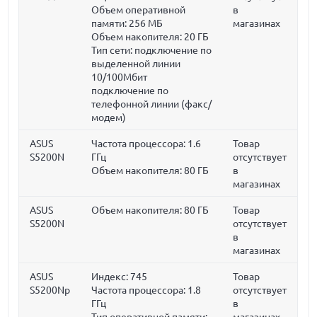
Объем оперативной
в
памяти:
256 МБ
магазинах
Объем накопителя:
20 ГБ
Тип сети: подключение по
выделенной линии
10/100Мбит
подключение по
телефонной линии (факс/
модем)
ASUS
Частота процессора:
1.6
Товар
S5200N
ГГц
отсутствует
Объем накопителя:
80 ГБ
в
магазинах
ASUS
Объем накопителя:
80 ГБ
Товар
S5200N
отсутствует
в
магазинах
ASUS
Индекс: 745
Товар
S5200Np
Частота процессора:
1.8
отсутствует
ГГц
в
Тип оперативной памяти:
магазинах