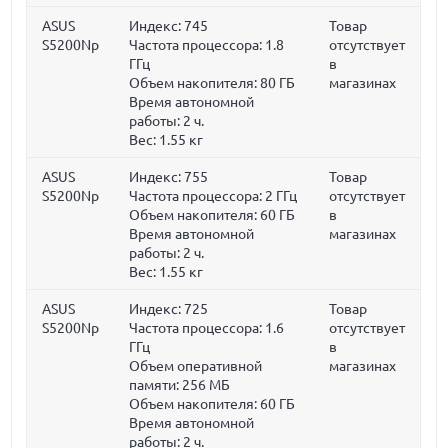
ASUS
Индекс: 745
Товар
S5200Np
Частота процессора:
1.8
отсутствует
ГГц
в
Объем накопителя:
80 ГБ
магазинах
Время автономной
работы:
2 ч.
Вес:
1.55 кг
ASUS
Индекс: 755
Товар
S5200Np
Частота процессора:
2 ГГц
отсутствует
Объем накопителя:
60 ГБ
в
Время автономной
магазинах
работы:
2 ч.
Вес:
1.55 кг
ASUS
Индекс: 725
Товар
S5200Np
Частота процессора:
1.6
отсутствует
ГГц
в
Объем оперативной
магазинах
памяти:
256 МБ
Объем накопителя:
60 ГБ
Время автономной
работы:
2 ч.