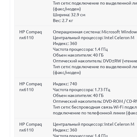
Тип сети: подключение по выделенной л
(факс/модем)
Ширина:
32.9 см
Вес:
2.7 кг
HP Compaq
Операционная система: Microsoft Window
nx6110
Центральный процессор: Intel Celeron M
Индекс: 360
Частота процессора:
1.4 ГГц
Объем накопителя:
40 ГБ
Оптический накопитель: DVD±RW (чтение
Тип сети: подключение по выделенной л
(факс/модем)
HP Compaq
Индекс: 740
nx6110
Частота процессора:
1.73 ГГц
Объем накопителя:
40 ГБ
Оптический накопитель: DVD-ROM / CD-RW
Тип сети: беспроводная связь Wi-Fi под
подключение по телефонной линии (фак
HP Compaq
Центральный процессор: Intel Celeron M
nx6110
Индекс: 360
Частота процессора:
1.4 ГГц