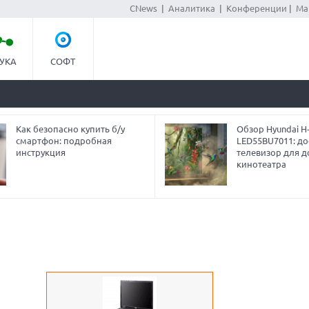
CNews
|
Аналитика
|
Конференции
|
Ма
УКА
СОФТ
Как безопасно купить б/у
Обзор Hyundai H
смартфон: подробная
LED55BU7011: до
инструкция
телевизор для 
кинотеатра