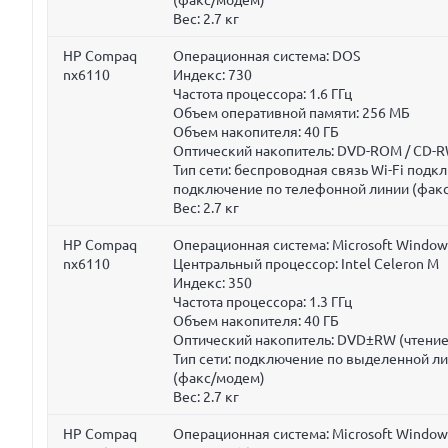
Вес:
2.7 кг
HP Compaq
Операционная система: DOS
nx6110
Индекс: 730
Частота процессора:
1.6 ГГц
Объем оперативной памяти:
256 МБ
Объем накопителя:
40 ГБ
Оптический накопитель: DVD-ROM / CD-RW
Тип сети: беспроводная связь Wi-Fi под
подключение по телефонной линии (фак
Вес:
2.7 кг
HP Compaq
Операционная система: Microsoft Window
nx6110
Центральный процессор: Intel Celeron M
Индекс: 350
Частота процессора:
1.3 ГГц
Объем накопителя:
40 ГБ
Оптический накопитель: DVD±RW (чтение
Тип сети: подключение по выделенной л
(факс/модем)
Вес:
2.7 кг
HP Compaq
Операционная система: Microsoft Window