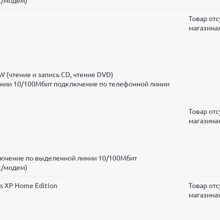
с/модем)
Товар отс
магазина
 (чтение и запись CD, чтение DVD)
инии 10/100Мбит подключение по телефонной линии
Товар отс
магазина
ключение по выделенной линии 10/100Мбит
с/модем)
s XP Home Edition
Товар отс
магазина