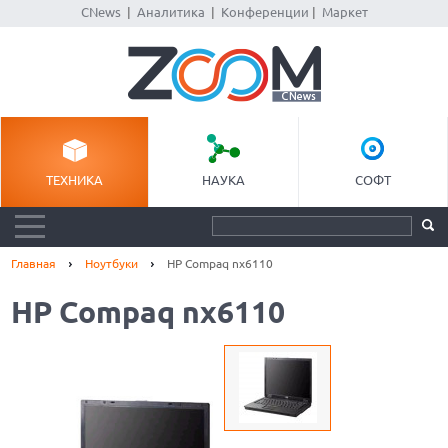
CNews
|
Аналитика
|
Конференции
|
Маркет
ТЕХНИКА
НАУКА
СОФТ
Главная
Ноутбуки
HP Compaq nx6110
HP Compaq nx6110