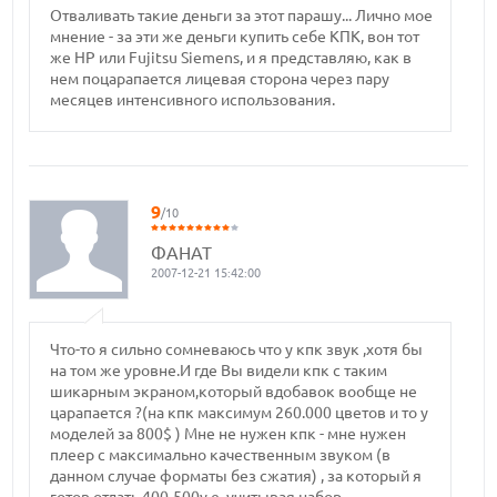
Отваливать такие деньги за этот парашу... Лично мое
мнение - за эти же деньги купить себе КПК, вон тот
же HP или Fujitsu Siemens, и я представляю, как в
нем поцарапается лицевая сторона через пару
месяцев интенсивного использования.
9
/10
ФАНАТ
2007-12-21 15:42:00
Что-то я сильно сомневаюсь что у кпк звук ,хотя бы
на том же уровне.И где Вы видели кпк с таким
шикарным экраном,который вдобавок вообще не
царапается ?(на кпк максимум 260.000 цветов и то у
моделей за 800$ ) Мне не нужен кпк - мне нужен
плеер с максимально качественным звуком (в
данном случае форматы без сжатия) , за который я