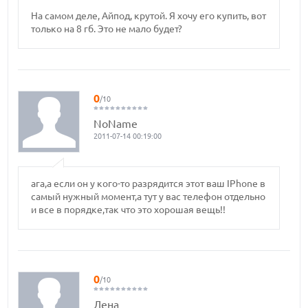
На самом деле, Айпод, крутой. Я хочу его купить, вот
только на 8 гб. Это не мало будет?
0
/10
NoName
2011-07-14 00:19:00
ага,а если он у кого-то разрядится этот ваш IPhone в
самый нужный момент,а тут у вас телефон отдельно
и все в порядке,так что это хорошая вещь!!
0
/10
Лена