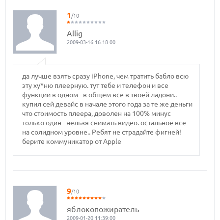
1
/10
Allig
2009-03-16 16:18:00
да лучше взять сразу iPhone, чем тратить бабло всю
эту ху*ню плеерную. тут тебе и телефон и все
функции в одном - в общем все в твоей ладони..
купил сей девайс в начале этого года за те же деньги
что стоимость плеера, доволен на 100% минус
только один - нельзя снимать видео. остальное все
на солидном уровне.. Ребят не страдайте фигней!
берите коммуникатор от Apple
9
/10
яблокопожиратель
2009-01-20 11:39:00