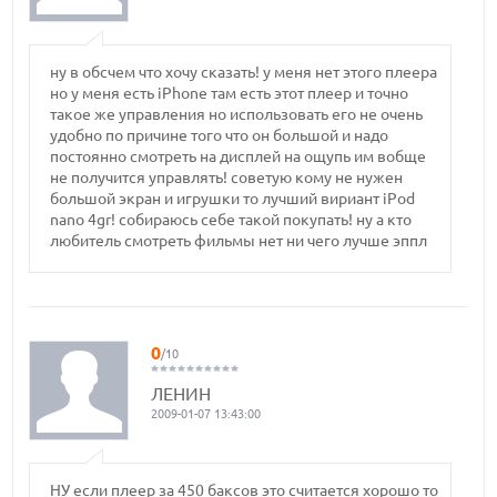
ну в обсчем что хочу сказать! у меня нет этого плеера
но у меня есть iPhone там есть этот плеер и точно
такое же управления но использовать его не очень
удобно по причине того что он большой и надо
постоянно смотреть на дисплей на ощупь им вобще
не получится управлять! советую кому не нужен
большой экран и игрушки то лучший вириант iPod
nano 4gr! собираюсь себе такой покупать! ну а кто
любитель смотреть фильмы нет ни чего лучше эппл
0
/10
ЛЕНИН
2009-01-07 13:43:00
НУ если плеер за 450 баксов это считается хорошо то