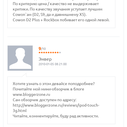
По критерию цена / качество не выдерживает
критики. По качеству звучания уступает лучшим
Cowon`ам (D2, S9, да и давнишнему X5).
Cowon D2 Plus + Rockbox побивает его одной левой.
9
/10
Энвер
2010-01-05 08:21:00
Хотите узнать о этом девайсе поподробнее?
Почитайте мой мини-обзорчик в блоге
www.bloggerzone.ru
Сам обзорчик доступен по адресу:
http://www.bloggerzone.ru/reviews/ipod-touch-
3g.html
Читайте, комментируйте, буду рад активности.