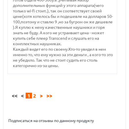
готов отдать 400-500у.е ,учитывая набор
дополнительных функций у этого аппарата(чего
только wi-fi стоит..), так он соответствует своей
цене(хотя хотелось бы и подешевле на долларов 50-
100,поэтому и ставлю 9 ,но за бугром он же дешевле
).Я куплю к нему качественные наушники и горя
знать не буду. А кого не устраивает цена - может
купить себе плеер Transcend и слушать его на
комплектных наушниках.
Каждый видет его по своему.Кто-то увидел в нем
именно то, что ему нужно за эти деньги , а кого-то это
не убедило. Так что не стоит судить его столь
категорично из-за цены.
<<
<
1
2
>
>>
Подписаться на отзывы по данному продукту