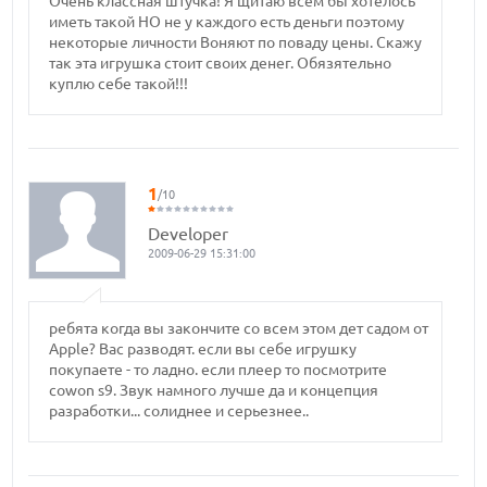
Очень классная штучка! Я щитаю всем бы хотелось
иметь такой НО не у каждого есть деньги поэтому
некоторые личности Воняют по поваду цены. Скажу
так эта игрушка стоит своих денег. Обязятельно
куплю себе такой!!!
1
/10
Developer
2009-06-29 15:31:00
ребята когда вы закончите со всем этом дет садом от
Apple? Вас разводят. если вы себе игрушку
покупаете - то ладно. если плеер то посмотрите
cowon s9. Звук намного лучше да и концепция
разработки... солиднее и серьезнее..