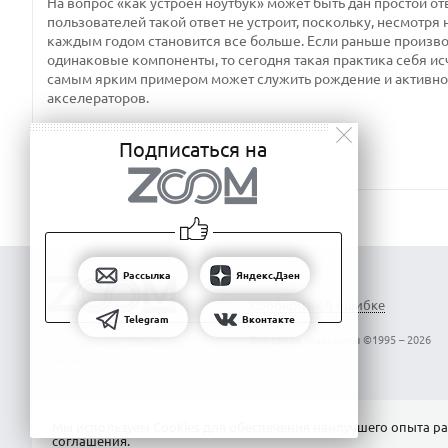
На вопрос «как устроен ноутбук» может быть дан простой отв
пользователей такой ответ не устроит, поскольку, несмотря 
каждым годом становится все больше. Если раньше производ
одинаковые компоненты, то сегодня такая практика себя ис
самым ярким примером может служить рождение и активно
акселераторов.
Подписаться на
Рассылка
Яндекс.Дзен
Сообщить об ошибке
Telegram
Вконтакте
Все права защищены ©1995 – 2026
Об издании
Реклама
Вакансии
Контакты
Мы используем Сookies для обеспечения наилучшего опыта ра
соглашения
.