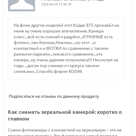
2026-06-24 13:46:39
На фоне других моделей этот Кодак 875 произвёл на
меня ну очень хорошее впечатление..Камера
класс...всё есть снимай и радуйся...И РАЗНЫЕ есть
фотики...там Кеноны,Никоны....но этот ...и
компактный и и ФОТКИ по сравнению с такими
разными марками...никакого сравнения...эта
камера...ну очень удачная получилась!!! Несмотря на
годы ...досих пор снимаю и горжусь такими
снимками...Спасибо фирме KODAk
Подписаться на отзывы по данному продукту
Как снимать зеркальной камерой: коротко о
главном
Смена фотокамеры с компактной на зеркальную – это не
просто новая покупка. Это фактически новый подход к