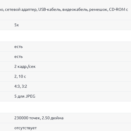
во, сетевой адаптер, USB-кабель, видеокабель, ремешок, CD-ROM с
5x
есть
есть
2 кадр./сек
2, 10 c
4:3, 3:2
5 для JPEG
230000 точек, 2.50 дюйма
отсутствует