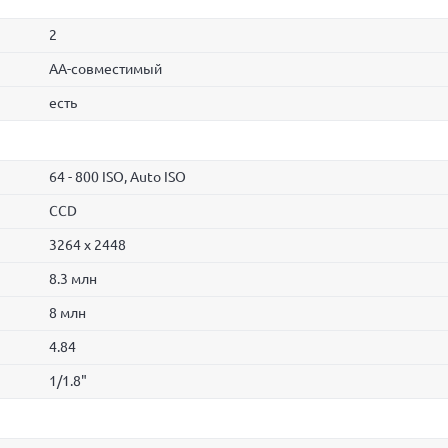
2
AA-совмеcтимый
есть
64 - 800 ISO, Auto ISO
СCD
3264 x 2448
8.3 млн
8 млн
4.84
1/1.8"