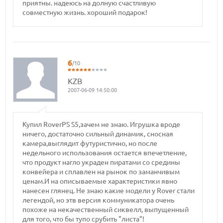
приятны. надеюсь на долную счастливую
совместную жизнь. хороший подарок!
6
/10
KZB
2007-06-09 14:50:00
Купил RoverPS S5,зачем не знаю. Игрушка вроде
ничего, достаточно сильный динамик, сносная
камера,выглядит футуристично, но после
недельного использования остается впечетление,
что продукт нагло украден пиратами со средины
конвейера и сплавлен на рынок по заманчивым
ценам.И на описываемые характеристики явно
нанесен глянец. Не знаю какие модели у Rover стали
легендой, но этв версия коммуникатора очень
похоже на некачественный сиквелл, выпущенный
для того, что бы тупо срубить "листа"!