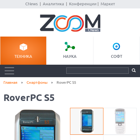
CNews
|
Аналитика
|
Конференции
|
Маркет
ТЕХНИКА
НАУКА
СОФТ
Главная
Смартфоны
RoverPC S5
RoverPC S5