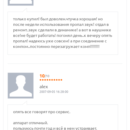
только купил! был доволен.чтучка хорошая! но
после недели использования пропал звук! отдал в
ремонт..звук сделали в динамике! а вот в наушнике
все!не будет работать! погонял день..к вечеру опять
пропал! надеюсь уже совсем! а при соединение с
компом..постоянно перезагружает комп!!!!!!!!
10
/10
alex
2007-09-05 16:28:00
опять все говорят про сервис.
аппарат отличный.
пользуюсь почти год и всё в нем устраивает.