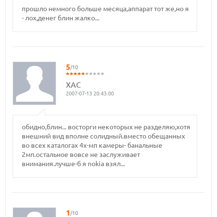
прошло немного больше месяца,аппарат тот же,но я
- лох,денег блин жалко...
5
/10
ХАС
2007-07-13 20:43:00
обидно,блин... восторги некоторых не разделяю,хотя
внешний вид вполне солидный.вместо обещанных
во всех каталогах 4х-мп камеры- банальные
2мп.остальное вовсе не заслуживает
внимания.лучше-б я nokia взял...
1
/10