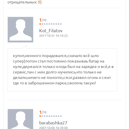
отрицательных:
8
)
1
/10
Kot_Filatov
2017-10-31 10:14:23
купил,немного порадовался,сначало всё шло
супер)потом стал постоянно показываь батар на
нуле,держался только когда был на зарядке и всё,я в
сервис,там с ним долго мучились,что только не
делали,ничего не помогло,сжог,развел огонь и сжег
где то в заброшенном парке,сволочь такую!
1
/10
barabashka27
2007-10-04 16:39:00