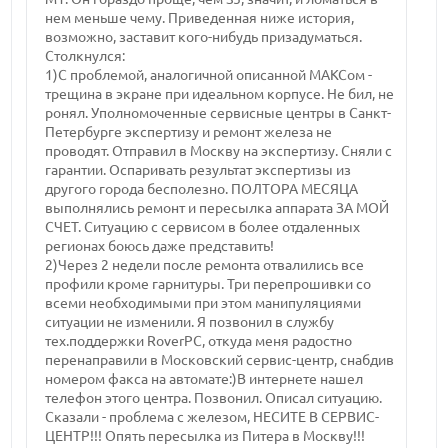
нем меньше чему. Приведенная ниже история,
возможно, заставит кого-нибудь призадуматься.
Столкнулся:
1)С проблемой, аналогичной описанной МАКСом -
трещина в экране при идеальном корпусе. Не бил, не
ронял. Уполномоченные сервисные центры в Санкт-
Петербурге экспертизу и ремонт железа не
проводят. Отправил в Москву на экспертизу. Сняли с
гарантии. Оспаривать результат экспертизы из
другого города бесполезно. ПОЛТОРА МЕСЯЦА
выполнялись ремонт и пересылка аппарата ЗА МОЙ
СЧЕТ. Ситуацию с сервисом в более отдаленных
регионах боюсь даже представить!
2)Через 2 недели после ремонта отвалились все
профили кроме гарнитуры. Три перепрошивки со
всеми необходимыми при этом манипуляциями
ситуации не изменили. Я позвонил в службу
тех.поддержки RoverPC, откуда меня радостно
перенаправили в Московский сервис-центр, снабдив
номером факса на автомате:)В интернете нашел
телефон этого центра. Позвонил. Описал ситуацию.
Сказали - проблема с железом, НЕСИТЕ В СЕРВИС-
ЦЕНТР!!! Опять пересылка из Питера в Москву!!!