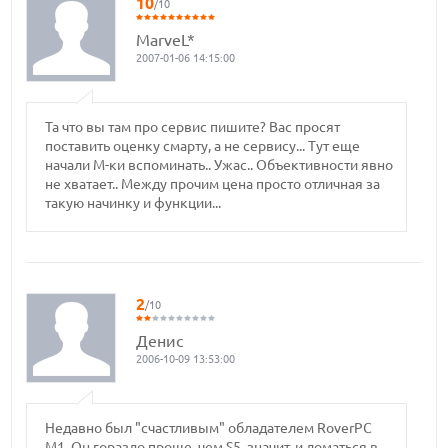
10
/10
MarveL*
2007-01-06 14:15:00
Та что вы там про сервис пишите? Вас просят
поставить оценку смарту, а не сервису... Тут еще
начали М-ки вспоминать.. Ужас.. Объективности явно
не хватает.. Между прочим цена просто отличная за
такую начинку и функции...
2
/10
Денис
2006-10-09 13:53:00
Недавно был "счастливым" обладателем RoverPC
M1. Он гораздо проще, чем S5, значит, и ломаться в