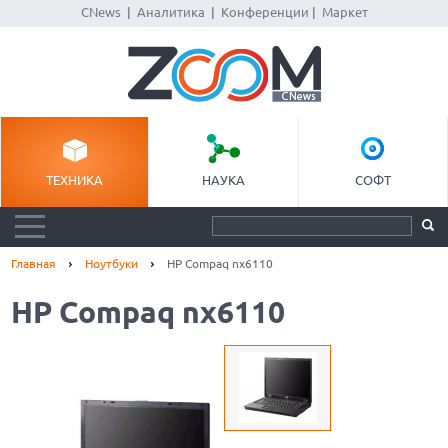
CNews
|
Аналитика
|
Конференции
|
Маркет
ТЕХНИКА
НАУКА
СОФТ
Главная
Ноутбуки
HP Compaq nx6110
HP Compaq nx6110