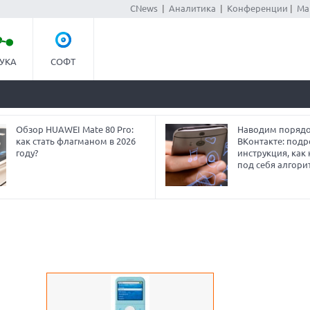
CNews
|
Аналитика
|
Конференции
|
Ма
УКА
СОФТ
Обзор HUAWEI Mate 80 Pro:
Наводим порядо
как стать флагманом в 2026
ВКонтакте: под
году?
инструкция, как
под себя алгори