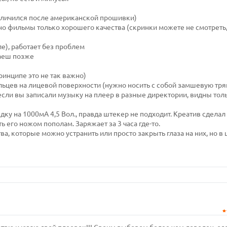
величился после американской прошивки)
но фильмы только хорошего качества (скринки можете не смотреть,
ле), работает без проблем
маеш позже
ринципе это не так важно)
альцев на лицевой поверхности (нужно носить с собой замшевую тря
. если вы записали музыку на плеер в разные директории, видны тол
рядку на 1000мА 4,5 Вол., правда штекер не подходит. Креатив сдела
 его ножом пополам. Заряжает за 3 часа где-то.
ва, которые можно устранить или просто закрыть глаза на них, но в 