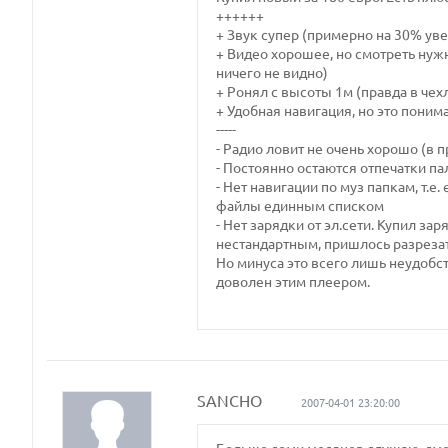
++++++
+ Звук супер (примерно на 30% у
+ Видео хорошее, но смотреть нуж
ничего не видно)
+ Ронял с высоты 1м (правда в чех
+ Удобная навигация, но это пони
-----
- Радио ловит не очень хорошо (в п
- Постоянно остаются отпечатки п
- Нет навигации по муз папкам, т.е
файлы единным списком
- Нет зарядки от эл.сети. Купил за
нестандартным, пришлось разрезать
Но минуса это всего лишь неудобст
доволен этим плеером.
SANCHO
2007-04-01 23:20:00