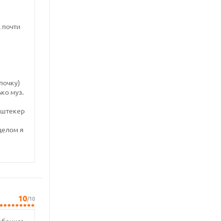
 почти
почку)
ько муз.
л штекер
целом я
10
/10