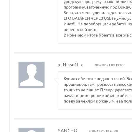
уродскую програму юзают яблочны
программу, заточенную под Винду, 
Зена, что меня удивило, для тог
ЕГО БАТАРЕИ ЧЕРЕЗ USB) нужно уст
Инет!!! Не переборщили ребятишки
переносной винт.
В конечном итоге Креатив все же 
x_NiksoN_x
2007-02-21 00:19:00
Купил себе тоже недавно такой. Вс
прошивкой, там громкость высокая,
то никто не пишет. Плеер царапает
начал тереть тряпочкой мягкой из 
поеду за чехлом кожаным и за поли
SANCHO
2006-12-25 18:49:00