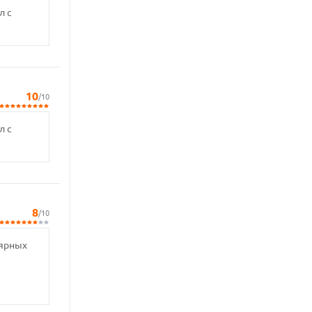
л с
10
/10
л с
8
/10
лярных