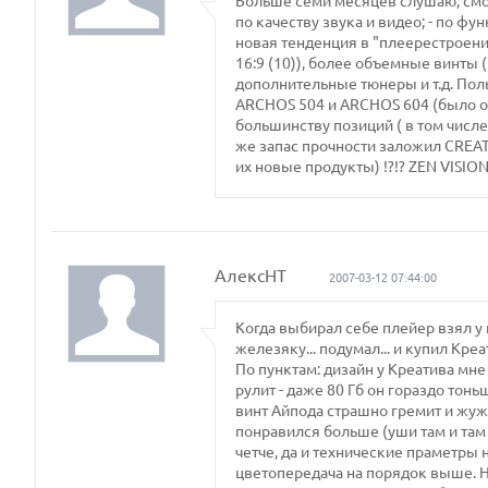
Больше семи месяцев слушаю, смот
по качеству звука и видео; - по фу
новая тенденция в "плеерестроен
16:9 (10)), более объемные винты ( 
дополнительные тюнеры и т.д. По
ARCHOS 504 и ARCHOS 604 (было оч
большинству позиций ( в том числе
же запас прочности заложил CREATI
их новые продукты) !?!? ZEN VISIO
АлексНТ
2007-03-12 07:44:00
Когда выбирал себе плейер взял у 
железяку... подумал... и купил Креа
По пунктам: дизайн у Креатива мне
рулит - даже 80 Гб он гораздо тонь
винт Айпода страшно гремит и жужж
понравился больше (уши там и там
четче, да и технические праметры 
цветопередача на порядок выше. Но 