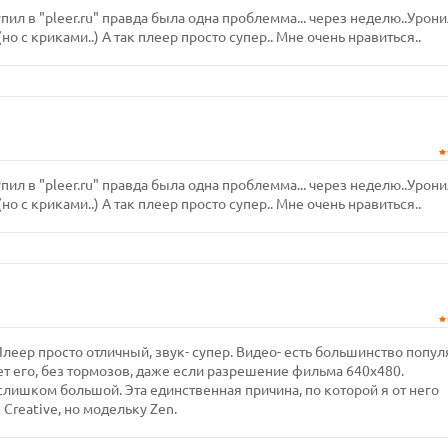
купил в "pleer.ru" правда была одна проблемма... через неделю..Урони
но с криками..) А так плеер просто супер.. Мне очень нравиться..
купил в "pleer.ru" правда была одна проблемма... через неделю..Урони
но с криками..) А так плеер просто супер.. Мне очень нравиться..
леер просто отличный, звук- супер. Видео- есть большинство попу
т его, без тормозов, даже если разрешение фильма 640х480.
лишком большой. Эта единственная причина, по которой я от него
Creative, но модельку Zen.