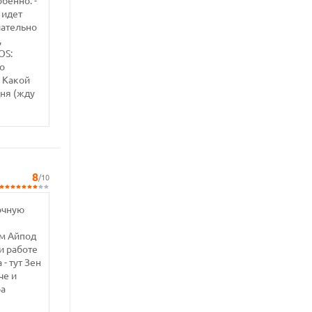
бенно: -
 идет
лательно
,
OS:
о
! Какой
дня (жду
8
/10
лочную
ам Айпод
ри работе
- тут Зен
че и
ра