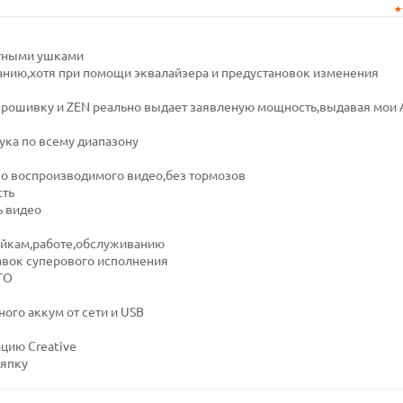
атными ушками
чанию,хотя при помощи эквалайзера и предустановок изменения
рошивку и ZEN реально выдает заявленую мощность,выдавая мои 
ука по всему диапазону
во воспроизводимого видео,без тормозов
сть
ь видео
ойкам,работе,обслуживанию
авок суперового исполнения
ТО
ого аккум от сети и USB
цию Creative
ряпку