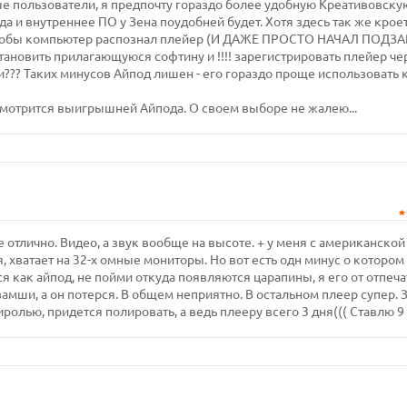
е пользователи, я предпочту гораздо более удобную Креативовску
да и внутреннее ПО у Зена поудобней будет. Хотя здесь так же крое
о чтобы компьютер распознал плейер (И ДАЖЕ ПРОСТО НАЧАЛ ПОДЗ
ановить прилагающуюся софтину и !!!! зарегистрировать плейер че
??? Таких минусов Айпод лишен - его гораздо проще использовать 
смотрится выигрышней Айпода. О своем выборе не жалею...
е отлично. Видео, а звук вообще на высоте. + у меня с американской
 хватает на 32-х омные мониторы. Но вот есть одн минус о котором
ся как айпод, не пойми откуда появляются царапины, я его от отпеч
замши, а он потерся. В общем неприятно. В остальном плеер супер. 
ролью, придется полировать, а ведь плееру всего 3 дня((( Ставлю 9 