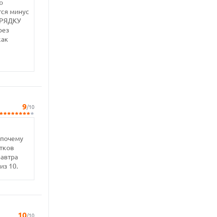
ю
тся минус
АРЯДКУ
рез
как
9
/10
 почему
атков
Завтра
из 10.
10
/10