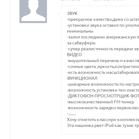
ЗВУК
-прекрасное качество,даже со шт
-установки звука оставил по умол
минимальны
-залил последнюю американскую п
за сабвуферы
-супер реалистичность передачи зв
ВИДЕО
-внушительный перечень и качест
-сочные цвета ,яркость,контрастно
-есть возможность масштабироват
ФУНКЦИОНАЛ
-шикарные возможности по настр
-возможность установки тем изаст
-ДИКТОФОН-ПРОСМОТРЩИК ФО
-высококачественный FM-тюнер
-возможнность зарядки первокласн
-........
Хочу отметить классную комплекта
Эта машинка рвет iPod как тузик т