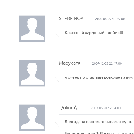
STERE-BOY
2008-05-29 17:59:00
Классный хардовый плейер!!!
Марукатя
2007-12-03 22:17:00
я очень по отзывам довольна этим 
_/olimp\_
2007-06-20 12:54:00
Блогадаря вашим отзывам я купил с
Купил новый за 180 евро. Есть плюс