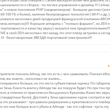
рю и юзаю свой плеерок!!! Своим выбором более чем доволен, осо
нкциональности и сборке; - по логике управления и дизайну !!! Сейчас
ии" и новое поколение PMP (медиаплееров) - большие дисплеи (же
60-100 ГБ и более), наличие безпроводных технологий ( WI-FI и др. )
льзовался несколько дней продукцией французской компании ARCH
ень интересно)!!! Хорошие аппараты с "полным фаршем", но ZEN п
 портативности и качеству звука ) оказался мне предпочтительнее!!
VE в свой ZEN несколько лет назад, что этот плеер актуален и сего
N M - безоговорочная ЗВЕЗДА портативной электроники!!!
приятеля поюзать Айпод, так что есть с чем сравнивать. Поюзал яб
тив, вы знаете... нисколько не жалею...
 понравился больше, но это чисто субъективная оценка. По габарит
ше Зена. Емкость винта у Айпода так же покруче будет. Но при том п
ит, в отличии от практически бесшумного Креатива. Качество звука 
 стандартные были). Дисплей у Зена однозначно круче смотрится яр
на это указывают - при равном разрешении у креативовского плейе
что мне больше всего убило в Айподе - так это софтина - пусть эту