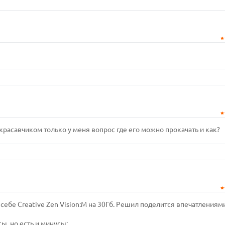
красавчиком только у меня вопрос где его можно прокачать и как?
ебе Creative Zen Vision:M на 30Гб. Решил поделится впечатлениями
ы, но есть и минусы: