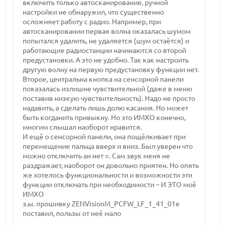
включить только автосканирование, ручной
настройки не обнаружил, что существенно
осложняет работу с радио. Например, при
автосканировании первая волна оказалась шумом
попытался удалить, не удаляется (шум остаётся) и
работающие радиостанции начинаются со второй
предустановки. А это не удобно. Так как настроить
другую волну на первую предустановку функции нет.
Второе, центральна кнопка на сенсорной панели
показалась излишне чувствительной (даже в меню
поставив низкую чувствительность). Надо не просто
надавить, а сделать лишь долю касания. Но может
быть когданить привыкну. Но это ИМХО конечно,
многим слышал наоборот нравится.
И ещё о сенсорной панели, она пощёлкивает при
перемещение пальца вверх и вниз. Был уверен что
можно отключить ан нет =. Сам звук меня не
раздражает, наоборот он довольно приятен. Но опять
же хотелось функциональности и возможности эти
функции отключать при необходимости – И ЭТО моё
ИМХО
з.ы. прошивку ZENVisionM_PCFW_LF_1_41_01e
поставил, пользы от неё мало