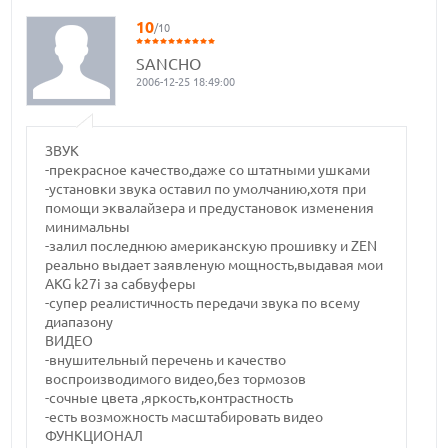
10
/10
SANCHO
2006-12-25 18:49:00
ЗВУК
-прекрасное качество,даже со штатными ушками
-установки звука оставил по умолчанию,хотя при
помощи эквалайзера и предустановок изменения
минимальны
-залил последнюю американскую прошивку и ZEN
реально выдает заявленую мощность,выдавая мои
AKG k27i за сабвуферы
-супер реалистичность передачи звука по всему
диапазону
ВИДЕО
-внушительный перечень и качество
воспроизводимого видео,без тормозов
-сочные цвета ,яркость,контрастность
-есть возможность масштабировать видео
ФУНКЦИОНАЛ