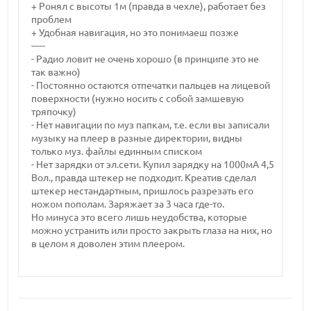
+ Ронял с высоты 1м (правда в чехле), работает без
проблем
+ Удобная навигация, но это понимаеш позже
-----
- Радио ловит не очень хорошо (в принципе это не
так важно)
- Постоянно остаются отпечатки пальцев на лицевой
поверхности (нужно носить с собой замшевую
тряпочку)
- Нет навигации по муз папкам, т.е. если вы записали
музыку на плеер в разные директории, видны
только муз. файлы единным списком
- Нет зарядки от эл.сети. Купил зарядку на 1000мА 4,5
Вол., правда штекер не подходит. Креатив сделал
штекер нестандартным, пришлось разрезать его
ножом пополам. Заряжает за 3 часа где-то.
Но минуса это всего лишь неудобства, которые
можно устранить или просто закрыть глаза на них, но
в целом я доволен этим плеером.