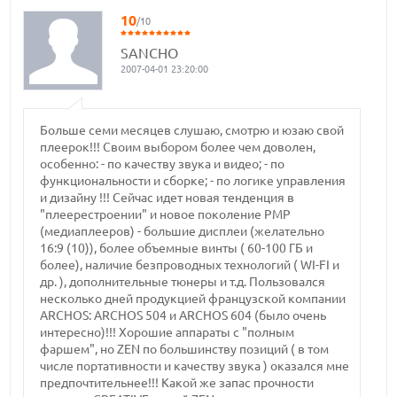
10
/10
SANCHO
2007-04-01 23:20:00
Больше семи месяцев слушаю, смотрю и юзаю свой
плеерок!!! Своим выбором более чем доволен,
особенно: - по качеству звука и видео; - по
функциональности и сборке; - по логике управления
и дизайну !!! Сейчас идет новая тенденция в
"плеерестроении" и новое поколение PMP
(медиаплееров) - большие дисплеи (желательно
16:9 (10)), более объемные винты ( 60-100 ГБ и
более), наличие безпроводных технологий ( WI-FI и
др. ), дополнительные тюнеры и т.д. Пользовался
несколько дней продукцией французской компании
ARCHOS: ARCHOS 504 и ARCHOS 604 (было очень
интересно)!!! Хорошие аппараты с "полным
фаршем", но ZEN по большинству позиций ( в том
числе портативности и качеству звука ) оказался мне
предпочтительнее!!! Какой же запас прочности