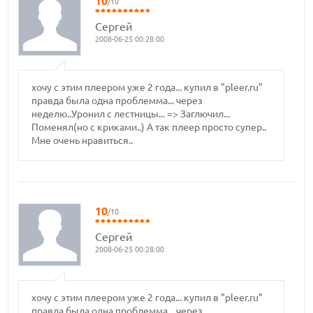
10
/10
Сергей
2008-06-25 00:28:00
хочу с этим плеером уже 2 года... купил в "pleer.ru"
правда была одна проблемма... через
неделю..Уронил с лестницы... => Заглючил...
Поменял(но с криками..) А так плеер просто супер..
Мне очень нравиться..
10
/10
Сергей
2008-06-25 00:28:00
хочу с этим плеером уже 2 года... купил в "pleer.ru"
правда была одна проблемма... через