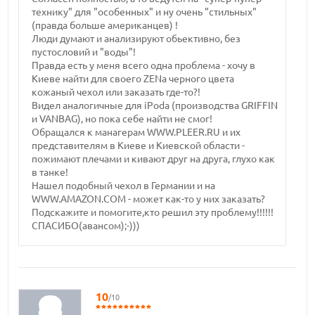
технику" для "особенных" и ну очень "стильных"
(правда больше американцев) !
Люди думают и анализируют обьективно, без
пустословий и "воды"!
Правда есть у меня всего одна проблема - хочу в
Киеве найти для своего ZENа черного цвета
кожаный чехол или заказать где-то?!
Видел аналогичные для iPodа (производства GRIFFIN
и VANBAG), но пока себе найти не смог!
Обращался к манагерам WWW.PLEER.RU и их
представителям в Киеве и Киевской области -
пожимают плечами и кивают друг на друга, глухо как
в танке!
Нашел подобный чехол в Германии и на
WWW.AMAZON.COM - может как-то у них заказать?
Подскажите и помогите,кто решил эту проблему!!!!!!
СПАСИБО(авансом);-)))
10
/10