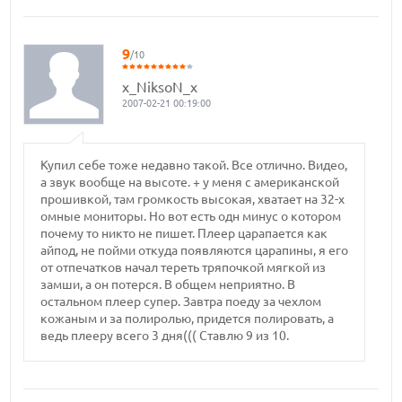
9
/10
x_NiksoN_x
2007-02-21 00:19:00
Купил себе тоже недавно такой. Все отлично. Видео,
а звук вообще на высоте. + у меня с американской
прошивкой, там громкость высокая, хватает на 32-х
омные мониторы. Но вот есть одн минус о котором
почему то никто не пишет. Плеер царапается как
айпод, не пойми откуда появляются царапины, я его
от отпечатков начал тереть тряпочкой мягкой из
замши, а он потерся. В общем неприятно. В
остальном плеер супер. Завтра поеду за чехлом
кожаным и за полиролью, придется полировать, а
ведь плееру всего 3 дня((( Ставлю 9 из 10.