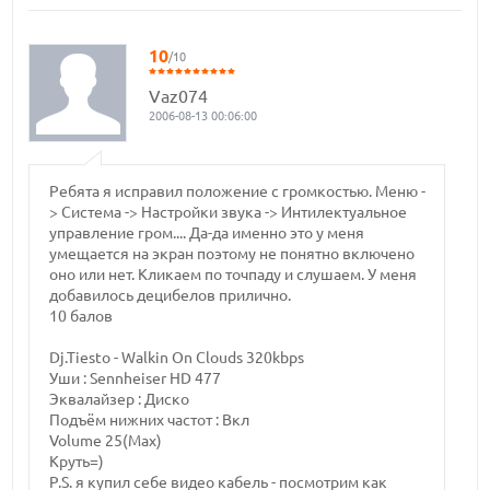
10
/10
Vaz074
2006-08-13 00:06:00
Ребята я исправил положение с громкостью. Меню -
> Система -> Настройки звука -> Интилектуальное
управление гром.... Да-да именно это у меня
умещается на экран поэтому не понятно включено
оно или нет. Кликаем по точпаду и слушаем. У меня
добавилось децибелов прилично.
10 балов
Dj.Tiesto - Walkin On Clouds 320kbps
Уши : Sennheiser HD 477
Эквалайзер : Диско
Подъём нижних частот : Вкл
Volume 25(Max)
Круть=)
P.S. я купил себе видео кабель - посмотрим как