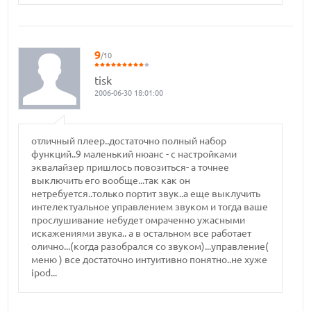
9
/10
tisk
2006-06-30 18:01:00
отличный плеер..достаточно полный набор
функций..9 маленький нюанс - с настройками
эквалайзер пришлось повозиться- а точнее
выключить его вообще...так как он
нетребуется..только портит звук..а еще выклучить
интелектуальное управлением звуком и тогда ваше
прослушивание небудет омраченно ужасными
искажениями звука.. а в остальном все работает
олично...(когда разобрался со звуком)...управление(
меню ) все достаточно интуитивно понятно..не хуже
ipod...