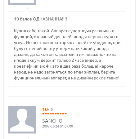
10 балов ОДНАЗНАЧНА!!!!
Купил себе такой. Аппарат супер. куча различных
функций, отличный дисплей! иподы нервно курят в
углу... Но всетаки некоторых людей не убидишь, они
будут с пеной во рту утверждать какой у ипода
дизайн, да какой он классный и им неважно что на
иподе аккум держит только 2 часа видео, а
креатифчик аж 4ч, это в два раза больше! кароче
народ, не надо загоняться по этим эйплам, берите
функциональный аппарат, а не дизайнерское гавно!
10
/10
SANCHO
2007-03-24 01:07:00