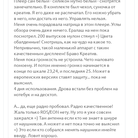
Плеер сам белый - силикон мутно белый - смотрятся
замечательно. В комплекте был чехол, сумочка от
креатив. Я его даже не распечатал. Его можно убрать
в него, или достать из него. Управлять нельзя.
Меня очень порадовала матрица в этом плеере. Углы
обзора очень даже ничего. Ералаш на нем пока
посмотрел. 200 выпусков мулом стянул =) Цвета
обалденные! Смотришь, как на чудо на какое то.
Непривычно, такой маленький аппарат с таким
качественным дисплеем! Браво Креатив.
Меня пока громкость не устроила. Чето маловато
помоему. И потом именно громко начинается в
конце по шкале 23,24, и последняя 25. Может в
европеиских версиях ставят защиту... пока не
выяснил.
4 дня использования. Дрова встали без проблем на
нотебук и на десктоп.
А... да, еще радио пробовал. Радио качественное!
Жаль только RDS/EON нету. Ну это я уже совсем
зажрался =) Там антенна если кто не знает в шнуре
от наушников. А может и нет пока точно не выяснил
=) Это если кто собрался менять наушники имейте
ввиду. Ловит хорошо.