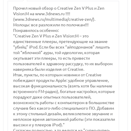
Прочел новый обзор о Creative Zen V Plus и Zen
Vision:M на www.3dnews.ru !!!!
(www.3dnews.ru/multimedia/creative-zen/).
Молоцы: все разложили по полочкам!!!
Понравилось особенно:
"Creative Zen V Plus и Zen Vision:M – это
единственные плееры, претендующие на звание
“убийц” iPod. Если бы всех “айподоманов” лишить
той “яблочной” ауры, той идеологии, которая
окутывает эти плееры, то есть привести
пользователей к здравому рассудку, то их выбором
наверняка были изделия от Creative.
Итак, пункты, по которым новинки от Creative
побеждают продукты Apple: удобное управление,
высокая функциональность (взять хотя бы наличие
встроенного FM-радио), богатые настройки, которые
порадуют даже опытных пользователей,
возможность работы с компьютером в большинстве
случаев без какого-либо специального ПО. Добавим
к этому стильный дизайн, великолепное звучание и
неплохое время автономной работы (эти показатели
высоки и у плееров iPod)."
Согласен полностью, а то ведутся на "супер-пупер-