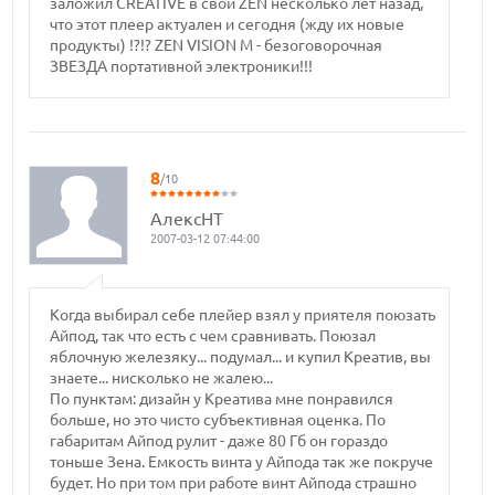
заложил CREATIVE в свой ZEN несколько лет назад,
что этот плеер актуален и сегодня (жду их новые
продукты) !?!? ZEN VISION M - безоговорочная
ЗВЕЗДА портативной электроники!!!
8
/10
АлексНТ
2007-03-12 07:44:00
Когда выбирал себе плейер взял у приятеля поюзать
Айпод, так что есть с чем сравнивать. Поюзал
яблочную железяку... подумал... и купил Креатив, вы
знаете... нисколько не жалею...
По пунктам: дизайн у Креатива мне понравился
больше, но это чисто субъективная оценка. По
габаритам Айпод рулит - даже 80 Гб он гораздо
тоньше Зена. Емкость винта у Айпода так же покруче
будет. Но при том при работе винт Айпода страшно