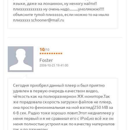
языке, даже на ломанном, ну немогу найти!!
плиззззззззззз ну очень надо..........умоляююю!!!!
объясните тупой плиззззз, если можно то на мыло
плиззззз schooner@mail.ru
10
/10
Foster
2006-10-25 19:41:00
Сегодня приобрел данный плеер и был приятно
удивлен в первую очередь качеством видео,
чёткость как на полноразмерном ЖК мониторе.Так
же порадовала скорость загрузки файлов не плеер,
она просто феноминальная на мой взгляд(250 МВ за
6-8 сек. Радио тоже хорошо ловит.Этот медиаплеер у
меня первый и я не сравниал его с iPod,но всё же он
меня полностью устроил как по качеству материалов
так и по размерам.