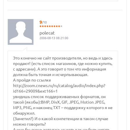
9
/10
polecat
2006-08-13 08:21:00
Это конечно не сайт производителя, но ведь и здесь
продают! (есть список магазинов, где можно купить,
с адресами). А это говорит о том что информация
должна быть точная и исчерпывающая.
А пройдя по ссылке
http://zoom.cnews.ru/ru/catalog/audio/index.php?
id166=29009&ext166=1
увидишь список поддерживаемых форматов, он
такой (якобы):BMP, DivX, GIF, JPEG, Motion JPEG,
MP3, PNG, и наконец TXT – поддержку которого я не
обнаружил.
(Заметил?) И о какой компетенции в таком случае
можно говорить?
А мне бы очень хотелась ну хоть как ни будь читать