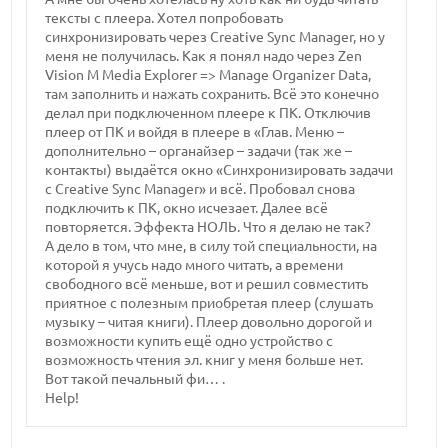
тексты с плеера. Хотел попробовать
синхронизировать через Creative Sync Manager, но у
меня не получилась. Как я понял надо через Zen
Vision M Media Explorer => Manage Organizer Data,
там заполнить и нажать сохранить. Всё это конечно
делал при подключенном плеере к ПК. Отключив
плеер от ПК и войдя в плеере в «Глав. Меню –
дополнительно – органайзер – задачи (так же –
контакты) выдаётся окно «Синхронизировать задачи
с Creative Sync Manager» и всё. Пробовал снова
подключить к ПК, окно исчезает. Далее всё
повторяется. Эффекта НОЛЬ. Что я делаю не так?
А дело в том, что мне, в силу той специальности, на
которой я учусь надо много читать, а времени
свободного всё меньше, вот и решил совместить
приятное с полезным приобретая плеер (слушать
музыку – читая книги). Плеер довольно дорогой и
возможности купить ещё одно устройство с
возможность чтения эл. книг у меня больше нет.
Вот такой печальный фи… .
Help!