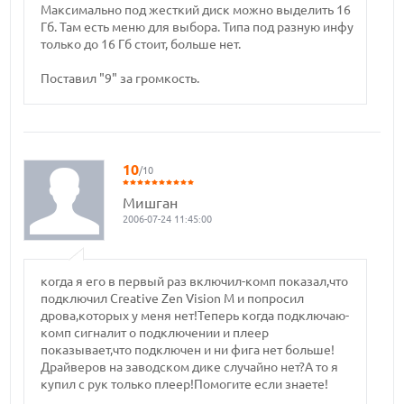
Максимально под жесткий диск можно выделить 16
Гб. Там есть меню для выбора. Типа под разную инфу
только до 16 Гб стоит, больше нет.
Поставил "9" за громкость.
10
/10
Мишган
2006-07-24 11:45:00
когда я его в первый раз включил-комп показал,что
подключил Creative Zen Vision M и попросил
дрова,которых у меня нет!Теперь когда подключаю-
комп сигналит о подключении и плеер
показывает,что подключен и ни фига нет больше!
Драйверов на заводском дике случайно нет?А то я
купил с рук только плеер!Помогите если знаете!