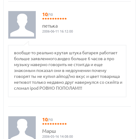
10
/10
петька
2006-06-11 16:12:00
вообще-то реально крутая штука батарея работает
больше заявленного.видео больше 6 часов а про
музыку наверно говорить не стоит.да и еще
знакомым показал они в недоумении почему
говорят ты не купил айпод?но вкус и цвет товарища
нетювот только недавно друг навернулся со скейта и
сломал ipod РОВНО ПОПОЛАМ!!!
10
/10
Марш
2006-05-16 14:08:00