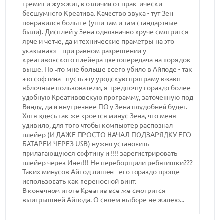
гремит и жужжит, в отличии от практически
бесшумного Креатива. Качество звука - тут Зен
понравился больше (уши там и там стандартные
были). Дисплей у Зена однозначно круче смотрится
ярче и четче, да и технические праметры на это
указывают - при равном разрешении у
креативовского плейера цветопередача на порядок
выше. Но что мне больше всего убило в Айподе - так
это софтина - пусть эту уродскую програму юзают
яблочные пользователи, я предпочту гораздо более
удобную Креативовскую программу, заточенную под
Винду, да и внутреннее ПО у Зена поудобней будет.
Хотя здесь так же кроется минус Зена, что меня
удивило, для того чтобы компьютер распознал
плейер (И ДАЖЕ ПРОСТО НАЧАЛ ПОДЗАРЯДКУ ЕГО
БАТАРЕИ ЧЕРЕЗ USB) нужно установить
прилагающуюся софтину и !!!! зарегистрировать
плейер через Инет!!! Не переборщили ребятишки???
Таких минусов Айпод лишен - его гораздо проще
использовать как переносной винт.
В конечном итоге Креатив все же смотрится
выигрышней Айпода. О своем выборе не жалею...