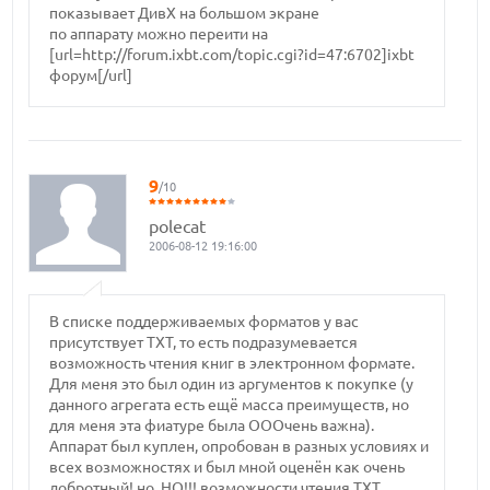
показывает ДивХ на большом экране
по аппарату можно переити на
[url=http://forum.ixbt.com/topic.cgi?id=47:6702]ixbt
форум[/url]
9
/10
polecat
2006-08-12 19:16:00
В списке поддерживаемых форматов у вас
присутствует ТХТ, то есть подразумевается
возможность чтения книг в электронном формате.
Для меня это был один из аргументов к покупке (у
данного агрегата есть ещё масса преимуществ, но
для меня эта фиатуре была ОООчень важна).
Аппарат был куплен, опробован в разных условиях и
всех возможностях и был мной оценён как очень
добротный! но, НО!!! возможности чтения ТХТ