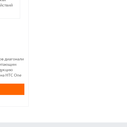
ействий
ов диагонали
очитающим
одукцию
она HTC One