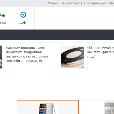
CNews
|
Аналитика
|
Конференции
|
Ма
УКА
СОФТ
Наводим порядок в ленте
Обзор HUAWEI Ma
ВКонтакте: подробная
как стать флагм
инструкция, как настроить
году?
под себя алгоритмы ВК