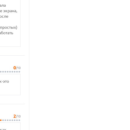
ала
е экрана,
после
 простых)
аботать
0
/10
к-это
2
/10
ках