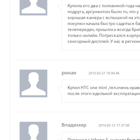
Купила его два с половиной года на
подруга, аргументом было то, что 
хорошая камера с вспышкой на это
покупки начала быстро садиться ба
телепередач, пришлось всегда брать
только онлайн. Потрескался корпус
сенсорный дисплей. У нас в рег
роман
2015-02-27 10:00:46
Купил HTC one mini ,тел.очень нра
после этого едельной эксплуатаци
Владимир
2014-02-12 17:37:00
Перешел с Iphone 5, сначала был 