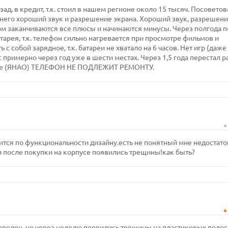
зад, в кредит, т.к. стоил в нашем регионе около 15 тысяч. Посоветов
у него хороший звук и разрешение экрана. Хороший звук, разрешени
м заканчиваются все плюсы и начинаются минусы. Через полгода 
тарея, т.к. телефон сильно нагревается при просмотре фильмов и
 с собой зарядное, т.к. батареи не хватало на 6 часов. Нет игр (даже
 примерно через год уже в шести местах. Через 1,5 года перестал р
ионе (ЯНАО) ТЕЛЕФОН НЕ ПОДЛЕЖИТ РЕМОНТУ.
вится по функциональности дизайну.есть не понятный мне недостато
и после покупки на корпусе появились трещины!как быть?
доволен, но через неделю появились трещины на пластиковых полос