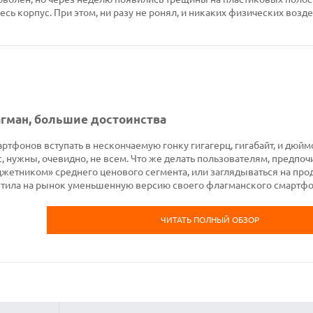
весь корпус. При этом, ни разу не ронял, и никаких физических возд
агман, большие достоинства
онов вступать в нескончаемую гонку гигагерц, гигабайт, и дюйм
с, нужны, очевидно, не всем. Что же делать пользователям, предп
жетником» среднего ценового сегмента, или заглядываться на пр
устила на рынок уменьшенную версию своего флагманского смартф
ЧИТАТЬ ПОЛНЫЙ ОБЗОР