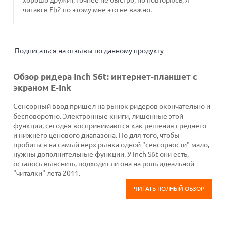
хорошо дружит, точнее не быстро, но повторюсь, я
читаю в Fb2 по этому мне это не важно.
Подписаться на отзывы по данному продукту
Обзор ридера Inch S6t: интернет-планшет с
экраном E-Ink
Сенсорный ввод пришел на рынок ридеров окончательно и
бесповоротно. Электронные книги, лишенные этой
функции, сегодня воспринимаются как решения среднего
и нижнего ценового диапазона. Но для того, чтобы
пробиться на самый верх рынка одной "сенсорности" мало,
нужны дополнительные функции. У Inch S6t они есть,
осталось выяснить, подходит ли она на роль идеальной
"читалки" лета 2011.
ЧИТАТЬ ПОЛНЫЙ ОБЗОР