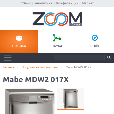
CNews
|
Аналитика
|
Конференции
|
Маркет
ТЕХНИКА
НАУКА
СОФТ
Главная
Посудомоечные машины
Mabe MDW2 017X
Mabe MDW2 017X