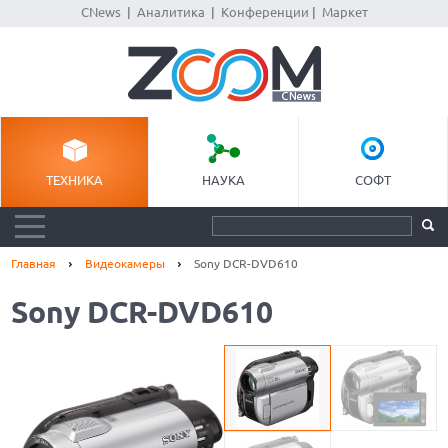
CNews
|
Аналитика
|
Конференции
|
Маркет
ТЕХНИКА
НАУКА
СОФТ
Главная
Видеокамеры
Sony DCR-DVD610
Sony DCR-DVD610