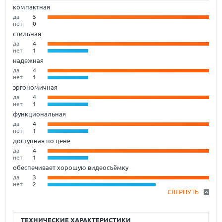
компактная
да
5
нет
0
стильная
да
4
нет
1
надежная
да
4
нет
1
эргономичная
да
4
нет
1
функциональная
да
4
нет
1
доступная по цене
да
4
нет
1
обеспечивает хорошую видеосъёмку
да
3
нет
2
СВЕРНУТЬ
ТЕХНИЧЕСКИЕ ХАРАКТЕРИСТИКИ