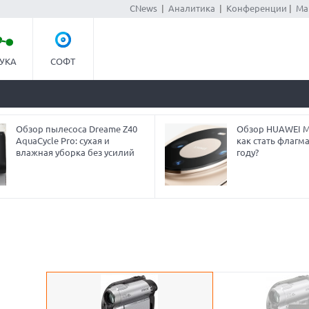
CNews
|
Аналитика
|
Конференции
|
Ма
УКА
СОФТ
Обзор пылесоса Dreame Z40
Обзор HUAWEI Ma
AquaCycle Pro: сухая и
как стать флагм
влажная уборка без усилий
году?