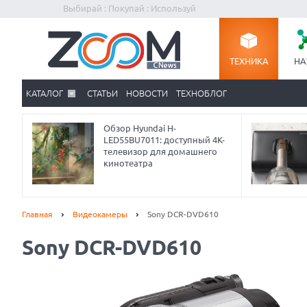
Выбирай : Покупай : Используй
ТЕХНИКА
НА
КАТАЛОГ
СТАТЬИ
НОВОСТИ
ТЕХНОБЛОГ
Обзор Hyundai H-
LED55BU7011: доступный 4K-
телевизор для домашнего
кинотеатра
Главная
Видеокамеры
Sony DCR-DVD610
Sony DCR-DVD610