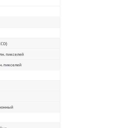
CCD)
лн. пикселей
н. пикселей
ронный