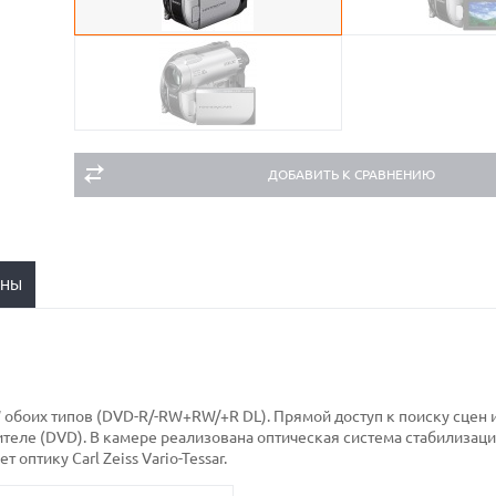
ДОБАВИТЬ К СРАВНЕНИЮ
ЕНЫ
боих типов (DVD-R/-RW+RW/+R DL). Прямой доступ к поиску сцен 
теле (DVD). В камере реализована оптическая система стабилизац
оптику Carl Zeiss Vario-Tessar.