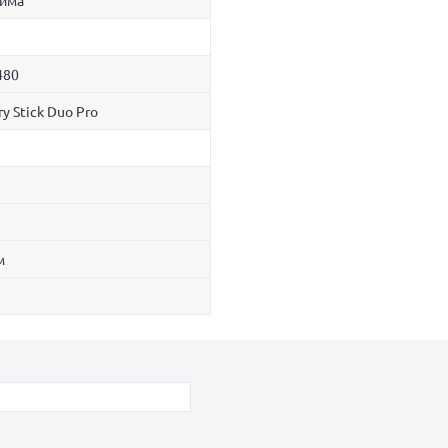
юйма
480
 Stick Duo Pro
м