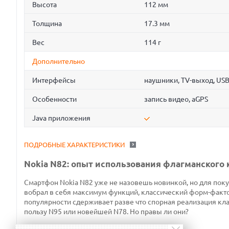
Высота
112 мм
Толщина
17.3 мм
Вес
114 г
Дополнительно
Интерфейсы
наушники, TV-выход, US
Особенности
запись видео, aGPS
Java приложения
ПОДРОБНЫЕ ХАРАКТЕРИСТИКИ
Nokia N82: опыт использования флагманского
Смартфон Nokia N82 уже не назовешь новинкой, но для поку
вобрал в себя максимум функций, классический форм-фактор
популярности сдерживает разве что спорная реализация кла
пользу N95 или новейшей N78. Но правы ли они?