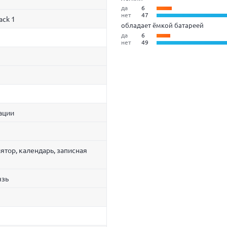
да
6
нет
47
ack 1
обладает ёмкой батареей
да
6
нет
49
ации
ятор, календарь, записная
язь