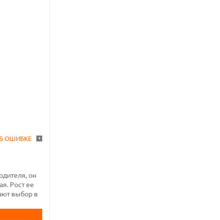
Б ОШИБКЕ
одителя, он
я. Рост ее
ают выбор в