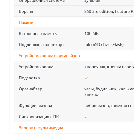
Операционная система
Symbian
Версия
S60 3rd edition, Feature P
Память
Встроенная память
100 МБ
Поддержка флеш-карт
microSD (TransFlash)
Устройство ввода и органайзер
Устройство ввода
кнопочная, кнопка навиг
Подсветка
Органайзер
часы, будильник, калькул
книжка
Функции вызова
вибровызов, громкая св
Синхронизация с ПК
Звонок и мультимедиа