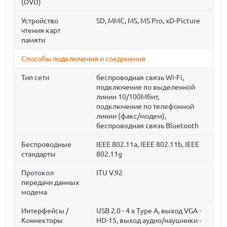
(DVD)
Устройство
SD, MMC, MS, MS Pro, xD-Picture
чтения карт
памяти
Способы подключения и соединения
Тип сети
беспроводная связь Wi-Fi,
подключение по выделенной
линии 10/100Мбит,
подключение по телефонной
линии (факс/модем),
беспроводная связь Bluetooth
Беспроводные
IEEE 802.11a, IEEE 802.11b, IEEE
стандарты
802.11g
Протокол
ITU V.92
передачи данных
модема
Интерфейсы /
USB 2.0 - 4 x Type A, выход VGA -
Коннекторы
HD-15, выход аудио/наушники -