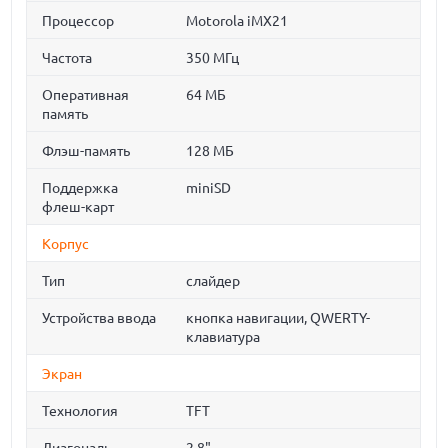
Процессор
Motorola iMX21
Частота
350 МГц
Оперативная
64 МБ
память
Флэш-память
128 МБ
Поддержка
miniSD
флеш-карт
Корпус
Тип
слайдер
Устройства ввода
кнопка навигации, QWERTY-
клавиатура
Экран
Технология
TFT