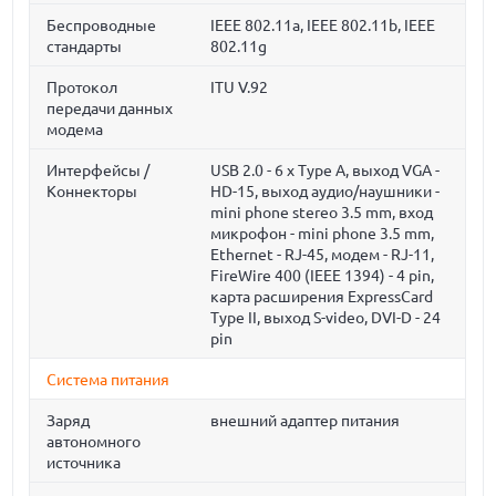
Беспроводные
IEEE 802.11a, IEEE 802.11b, IEEE
стандарты
802.11g
Протокол
ITU V.92
передачи данных
модема
Интерфейсы /
USB 2.0 - 6 x Type A, выход VGA -
Коннекторы
HD-15, выход аудио/наушники -
mini phone stereo 3.5 mm, вход
микрофон - mini phone 3.5 mm,
Ethernet - RJ-45, модем - RJ-11,
FireWire 400 (IEEE 1394) - 4 pin,
карта расширения ExpressCard
Type II, выход S-video, DVI-D - 24
pin
Система питания
Заряд
внешний адаптер питания
автономного
источника