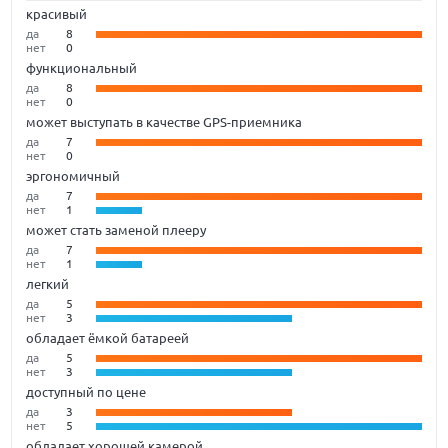
красивый
да
8
нет
0
функциональный
да
8
нет
0
может выступать в качестве GPS-приемника
да
7
нет
0
эргономичный
да
7
нет
1
может стать заменой плееру
да
7
нет
1
легкий
да
5
нет
3
обладает ёмкой батареей
да
5
нет
3
доступный по цене
да
3
нет
5
обладает хорошей камерой